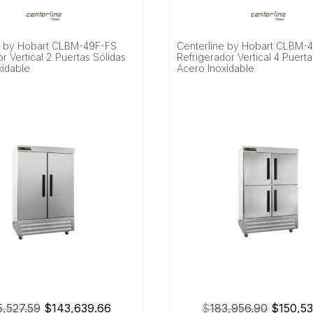
e by Hobart CLBM-49F-FS
Centerline by Hobart CLBM-
 Vertical 2 Puertas Sólidas
Refrigerador Vertical 4 Puerta
xidable
Acero Inoxidable
El
El
El
5,527.59
$
143,639.66
$
183,956.90
$
150,53