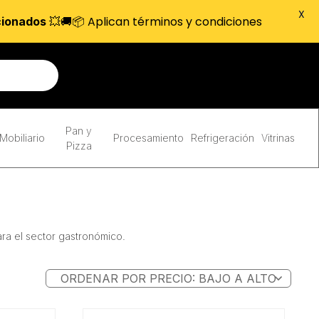
X
💥🚚📦 Aplican términos y condiciones
cionados
Pan y
Mobiliario
Procesamiento
Refrigeración
Vitrinas
Pizza
ara el sector gastronómico.