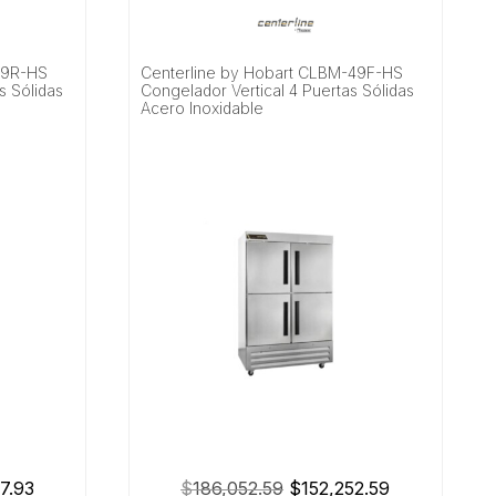
49R-HS
Centerline by Hobart CLBM-49F-HS
s Sólidas
Congelador Vertical 4 Puertas Sólidas
Acero Inoxidable
El
El
El
7.93
$
186,052.59
$
152,252.59