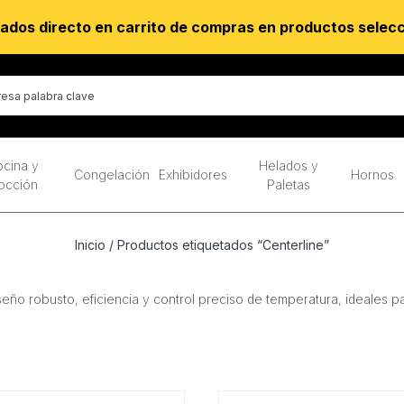
ados directo en carrito de compras en productos selec
cina y
Helados y
Congelación
Exhibidores
Hornos
occión
Paletas
Inicio
/ Productos etiquetados “Centerline”
eño robusto, eficiencia y control preciso de temperatura, ideales p