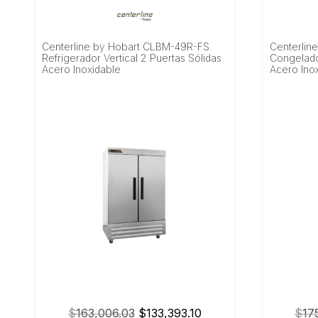
Centerline by Hobart CLBM-49R-FS
Centerlin
Refrigerador Vertical 2 Puertas Sólidas
Congelador
Acero Inoxidable
Acero Ino
El
El
$
163,006.03
$
133,393.10
$
17