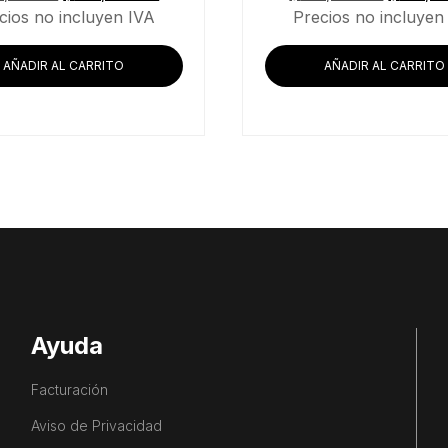
precio
precio
precio
cios no incluyen IVA
Precios no incluyen
original
actual
original
era:
es:
era:
AÑADIR AL CARRITO
AÑADIR AL CARRITO
$175,527.59.
$143,639.66.
$183,95
Ayuda
Facturación
Aviso de Privacidad