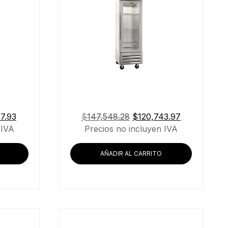
El
El
El
87.93
$
147,548.28
$
120,743.97
precio
precio
precio
 IVA
Precios no incluyen IVA
actual
original
actual
es:
era:
es:
AÑADIR AL CARRITO
5.86.
$114,587.93.
$147,548.28.
$120,743.97