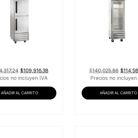
El
El
El
4,317.24
$
109,916.38
$
140,025.86
$
114,5
precio
precio
precio
cios no incluyen IVA
Precios no incluyen
original
actual
original
era:
es:
era:
AÑADIR AL CARRITO
AÑADIR AL CARRITO
$134,317.24.
$109,916.38.
$140,02