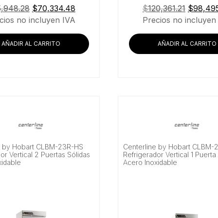
El
El
El
5,948.28
$
70,334.48
$
120,361.21
$
98,49
precio
precio
precio
cios no incluyen IVA
Precios no incluyen
original
actual
original
era:
es:
era:
AÑADIR AL CARRITO
AÑADIR AL CARRITO
$85,948.28.
$70,334.48.
$120,361
e by Hobart CLBM-23R-HS
Centerline by Hobart CLBM-
or Vertical 2 Puertas Sólidas
Refrigerador Vertical 1 Puerta 
xidable
Acero Inoxidable