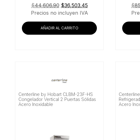
El
El
$
44,606.90
$
36,503.45
$
8
precio
precio
Precios no incluyen IVA
Pre
original
actual
era:
es:
AÑADIR AL CARRITO
$44,606.90.
$36,503.45.
Centerline by Hobart CLBM-23F-HS
Centerlin
Congelador Vertical 2 Puertas Sólidas
Refrigerad
Acero Inoxidable
Acero Ino