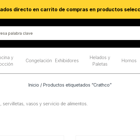
ados directo en carrito de compras en productos selec
cina y
Helados y
Congelación
Exhibidores
Hornos
occión
Paletas
Inicio
/ Productos etiquetados “Crathco”
 servilletas, vasos y servicio de alimentos.