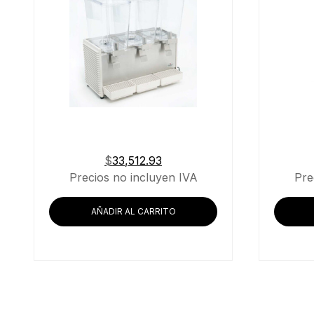
$
33,512.93
Precios no incluyen IVA
Pre
AÑADIR AL CARRITO