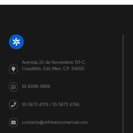
Avenida 20 de Noviembre 131-C,
Cuautitlán, Edo Mex, C.P. 54800
55 6096 3968
55 5872 4376
/
55 5872 4786
contacto@refrimexcomercial.com