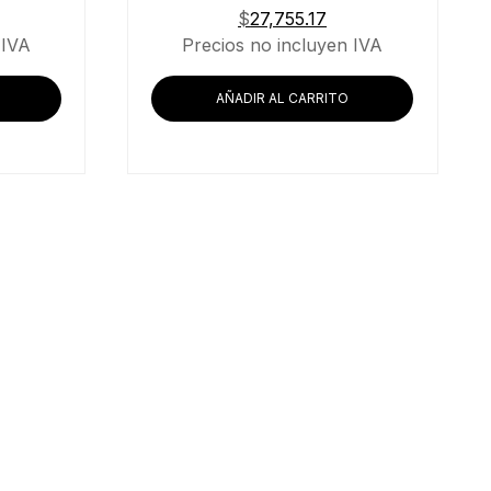
$
27,755.17
 IVA
Precios no incluyen IVA
AÑADIR AL CARRITO