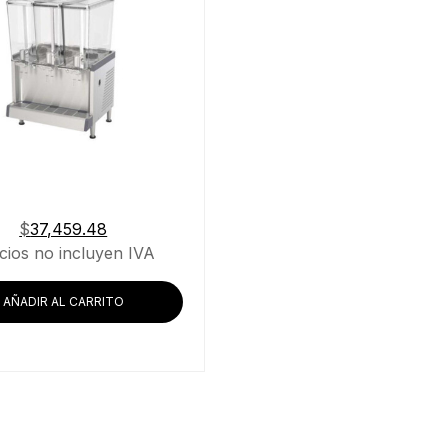
$
37,459.48
cios no incluyen IVA
AÑADIR AL CARRITO