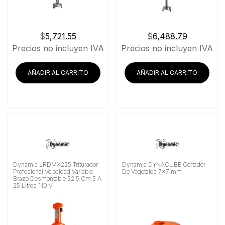
$
5,721.55
$
6,488.79
Precios no incluyen IVA
Precios no incluyen IVA
AÑADIR AL CARRITO
AÑADIR AL CARRITO
Dynamic JRDMX225 Triturador
Dynamic DYNACUBE Cortador
Profesional Velocidad Variable
De Vegetales 7×7 mm
Brazo Desmontable 22.5 Cm 5 A
25 Litros 110 V