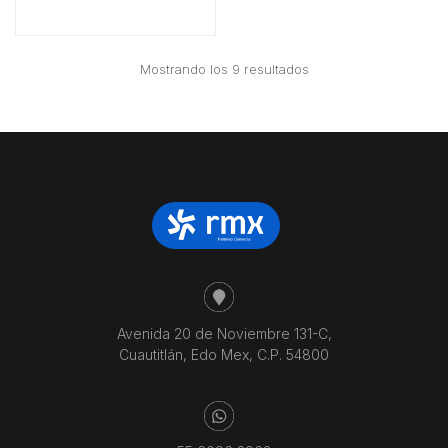
Ordenado
Mostrando los 9 resultados
por
precio:
bajo
a
alto
Avenida 20 de Noviembre 131-C,
Cuautitlán, Edo Mex, C.P. 54800