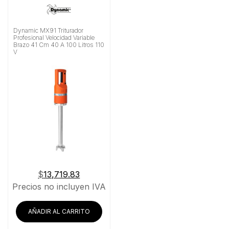
Dynamic MX91 Triturador
Profesional Velocidad Variable
Brazo 41 Cm 40 A 100 Litros 110
V
$
13,719.83
Precios no incluyen IVA
AÑADIR AL CARRITO