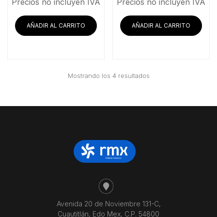
Precios no incluyen IVA
Precios no incluyen IVA
AÑADIR AL CARRITO
AÑADIR AL CARRITO
Ordenado
Mostrando los 4 resultados
por
precio:
bajo
a
alto
Avenida 20 de Noviembre 131-C,
Cuautitlán, Edo Mex, C.P. 54800