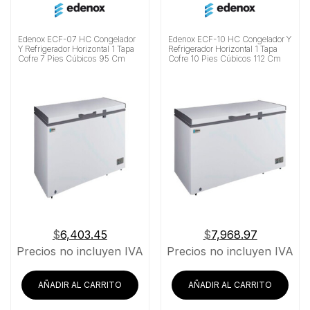
Edenox ECF-07 HC Congelador
Edenox ECF-10 HC Congelador Y
Y Refrigerador Horizontal 1 Tapa
Refrigerador Horizontal 1 Tapa
Cofre 7 Pies Cúbicos 95 Cm
Cofre 10 Pies Cúbicos 112 Cm
$
6,403.45
$
7,968.97
Precios no incluyen IVA
Precios no incluyen IVA
AÑADIR AL CARRITO
AÑADIR AL CARRITO