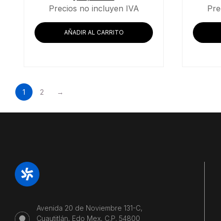
Precios no incluyen IVA
Pre
AÑADIR AL CARRITO
1
2
→
Avenida 20 de Noviembre 131-C,
Cuautitlán, Edo Mex, C.P. 54800