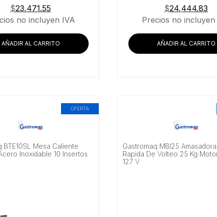
$
23,471.55
$
24,444.83
cios no incluyen IVA
Precios no incluyen
AÑADIR AL CARRITO
AÑADIR AL CARRITO
OFERTA
 BTE10SL Mesa Caliente
Gastromaq MBI25 Amasadora
Acero Inoxidable 10 Insertos
Rapida De Volteo 25 Kg Moto
127 V