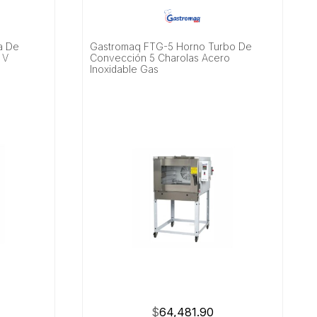
a De
Gastromaq FTG-5 Horno Turbo De
 V
Convección 5 Charolas Acero
Inoxidable Gas
$
64,481.90