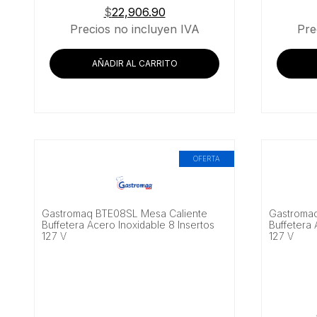
$
22,906.90
Precios no incluyen IVA
Pre
AÑADIR AL CARRITO
OFERTA
Gastromaq BTE08SL Mesa Caliente
Gastromaq
Buffetera Acero Inoxidable 8 Insertos
Buffetera 
127 V
127 V