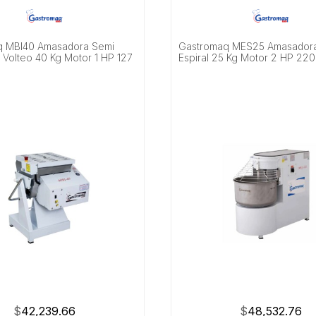
q MBI40 Amasadora Semi
Gastromaq MES25 Amasador
 Volteo 40 Kg Motor 1 HP 127
Espiral 25 Kg Motor 2 HP 220
$
42,239.66
$
48,532.76