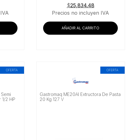
$
25,834.48
 IVA
Precios no incluyen IVA
AÑADIR AL CARRITO
OFERTA
OFERTA
 Semi
Gastromaq ME20AI Extructora De Pasta
r 1/2 HP
20 Kg 127 V