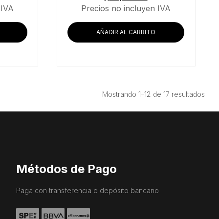
 IVA
Precios no incluyen IVA
AÑADIR AL CARRITO
Ord
Mostrando 1–12 de 17 resultados
por
prec
bajo
a
alto
Métodos de Pago
Paga con transferencia o depósito bancario