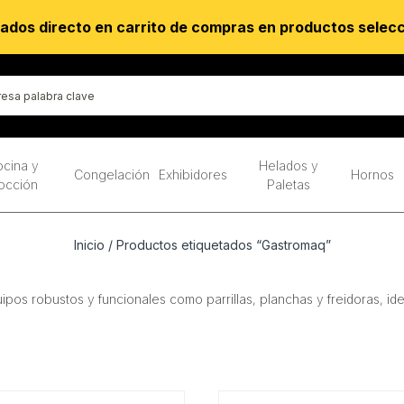
ados directo en carrito de compras en productos selec
cina y
Helados y
Congelación
Exhibidores
Hornos
occión
Paletas
Inicio
/ Productos etiquetados “Gastromaq”
uipos robustos y funcionales como parrillas, planchas y freidoras, i