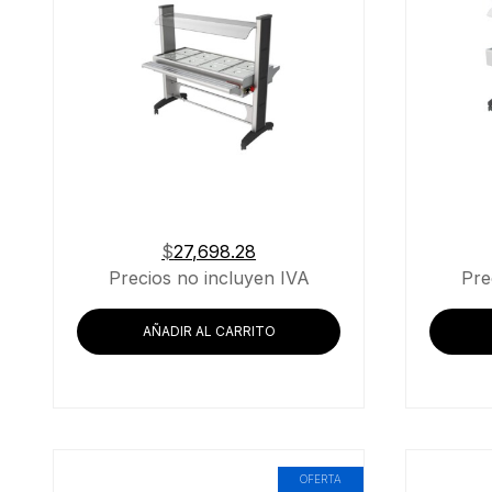
$
27,698.28
Precios no incluyen IVA
Pre
AÑADIR AL CARRITO
OFERTA