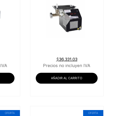
$
36,331.03
 IVA
Precios no incluyen IVA
AÑADIR AL CARRITO
OFERTA
OFERTA