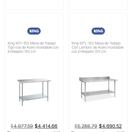
King MTI-150 Mesa de Trabajo
King MTL-150 Mesa de Trabajo
Tipo Isla de Acero Inoxidable con
Con Lambrin de Acero Inoxidable
Entrepaño 150 cm
con Entrepaño 150 cm
El
El
El
El
$
4,977.59
$
4,414.66
$
5,288.79
$
4,690.52