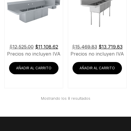
El
El
El
El
$
12,525.00
$
11,108.62
$
15,469.83
$
13,719.83
precio
precio
precio
pre
Precios no incluyen IVA
Precios no incluyen IVA
original
actual
original
act
era:
es:
era:
es:
AÑADIR AL CARRITO
AÑADIR AL CARRITO
$12,525.00.
$11,108.62.
$15,469.83.
$13
Ordenado
Mostrando los 8 resultados
por
precio:
bajo
a
alto