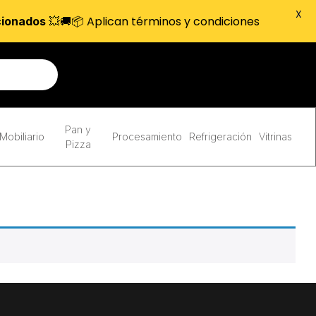
X
💥🚚📦 Aplican términos y condiciones
cionados
Pan y
Mobiliario
Procesamiento
Refrigeración
Vitrinas
Pizza