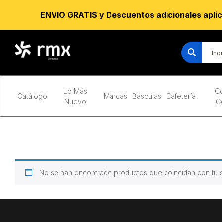
ENVIO GRATIS y Descuentos adicionales aplic
Lo Más
Co
Catálogo
Marcas
Básculas
Cafetería
Nuevo
C
No se han encontrado productos que coincidan con tu s