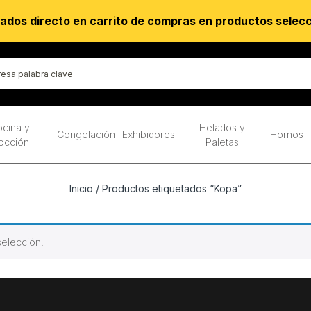
ados directo en carrito de compras en productos selec
cina y
Helados y
Congelación
Exhibidores
Hornos
occión
Paletas
Inicio
/ Productos etiquetados “Kopa”
elección.