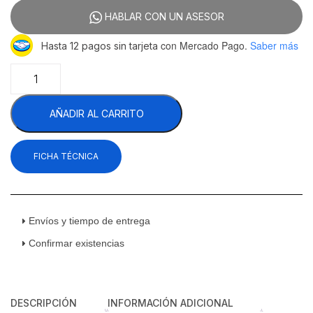
HABLAR CON UN ASESOR
con Mercado Pago.
Saber más
Hasta 12 pagos sin tarjeta
Coriat
Múltiple
de
AÑADIR AL CARRITO
Mesa
Máster
Premium
FICHA TÉCNICA
Estufa
con
Plancha
Gratinador
Freidora
Envíos y tiempo de entrega
8
Confirmar existencias
Litros
Asador
4
Quemadores
DESCRIPCIÓN
INFORMACIÓN ADICIONAL
Gas