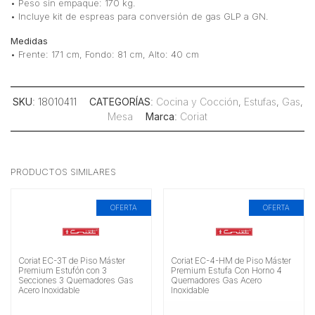
• Peso sin empaque: 170 kg.
• Incluye kit de espreas para conversión de gas GLP a GN.
Medidas
• Frente: 171 cm, Fondo: 81 cm, Alto: 40 cm
SKU
: 18010411
CATEGORÍAS
:
Cocina y Cocción
,
Estufas
,
Gas
,
Mesa
Marca
:
Coriat
PRODUCTOS SIMILARES
OFERTA
OFERTA
Coriat EC-3T de Piso Máster
Coriat EC-4-HM de Piso Máster
Premium Estufón con 3
Premium Estufa Con Horno 4
Secciones 3 Quemadores Gas
Quemadores Gas Acero
Acero Inoxidable
Inoxidable