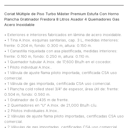
Acero
Inoxidable
Coriat Múltiple de Piso Turbo Máster Premium Estufa Con Horno
cantidad
Plancha Gratinador Freidora 8 Litros Asador 4 Quemadores Gas
Acero Inoxidable
• Exteriores e interiores fabricados en lámina de acero inoxidable.
• 1 Tina A.Inox. esquinas sanitarias, cap. 3 L, medidas interiores:
frente: 0.204 m, fondo: 0.300 m, altura: 0.150 m.
• 1 Canastilla niquelada con asa plastificada, medidas interiores:
frente: 0.160 m, fondo: 0.250 m, altura: 0.110 m.
• 1 Quemador tubular A.Inox. de 17,600 Btu/h en el cocedor.
• 1 Piloto individual A.Inox..
• 1 Válvula de ajuste flama piloto importada, certificada CSA uso
comercial.
• 1 Válvula de gas importada, certificada CSA uso comercial.
• 1 Plancha cold rolled steel 3/4″ de espesor, área útil de: frente:
0.504 m, fondo: 0.560 m.
• 1 Gratinador de 0.435 m de frente.
• 2 Quemadores en “U” A.Inox. de 21,000 Btu/h c/u.
• 2 Pilotos individuales A.Inox..
• 2 Válvulas de ajuste flama piloto importadas, certificadas CSA uso
comercial.
• 2 Válvulas de gas importadas, certificadas CSA uso comercial.