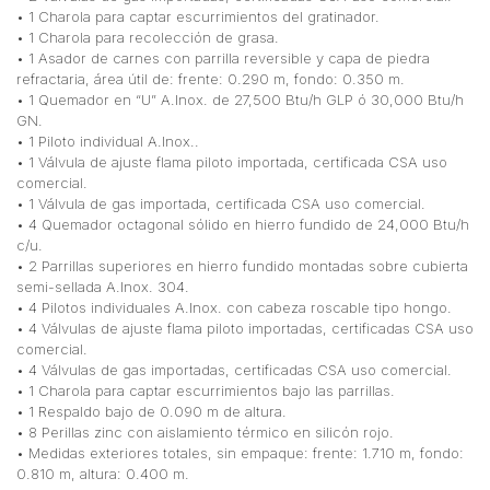
• 1 Charola para captar escurrimientos del gratinador.
• 1 Charola para recolección de grasa.
• 1 Asador de carnes con parrilla reversible y capa de piedra
refractaria, área útil de: frente: 0.290 m, fondo: 0.350 m.
• 1 Quemador en “U” A.Inox. de 27,500 Btu/h GLP ó 30,000 Btu/h
GN.
• 1 Piloto individual A.Inox..
• 1 Válvula de ajuste flama piloto importada, certificada CSA uso
comercial.
• 1 Válvula de gas importada, certificada CSA uso comercial.
• 4 Quemador octagonal sólido en hierro fundido de 24,000 Btu/h
c/u.
• 2 Parrillas superiores en hierro fundido montadas sobre cubierta
semi-sellada A.Inox. 304.
• 4 Pilotos individuales A.Inox. con cabeza roscable tipo hongo.
• 4 Válvulas de ajuste flama piloto importadas, certificadas CSA uso
comercial.
• 4 Válvulas de gas importadas, certificadas CSA uso comercial.
• 1 Charola para captar escurrimientos bajo las parrillas.
• 1 Respaldo bajo de 0.090 m de altura.
• 8 Perillas zinc con aislamiento térmico en silicón rojo.
• Medidas exteriores totales, sin empaque: frente: 1.710 m, fondo:
0.810 m, altura: 0.400 m.