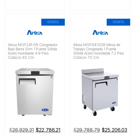
OFERTA
OFERTA
Atosa MGF24FGR Congelador
Atosa MGF8412GR Mesa de
Bajo Barra Slim 1 Puerta Sólida
Trabajo Congelada 1 Puerta
Acero Inoxidable 4.8 Pies
Sólida Acero Inoxidable 7.2 Pies
Cúbicos 60 Cm
Cúbicos 70 Cm
El
El
El
El
$
26,929.31
$
22,786.21
$
29,788.79
$
25,206.03