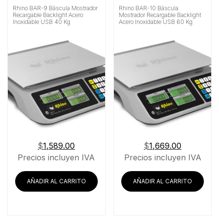
Rhino BAR-9 Báscula Mostrador
Rhino BAR-10 Báscula
Recargable Backlight Acero
Mostrador Recargable Backlight
Inoxidable USB 40 Kg
Acero Inoxidable USB 60 Kg
$
1,589.00
$
1,669.00
Precios incluyen IVA
Precios incluyen IVA
AÑADIR AL CARRITO
AÑADIR AL CARRITO