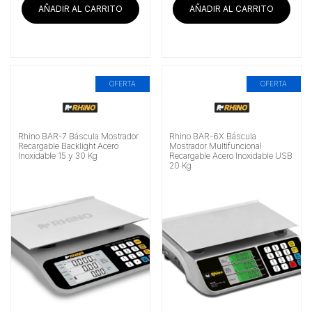
AÑADIR AL CARRITO
AÑADIR AL CARRITO
OFERTA
OFERTA
Rhino BAR-7 Báscula Mostrador
Rhino BAR-6X Báscula
Recargable Backlight Acero
Mostrador Multifuncional
Inoxidable 15 y 30 Kg
Recargable Acero Inoxidable USB
20 Kg