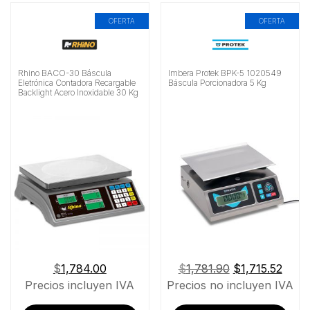
OFERTA
OFERTA
Rhino BACO-30 Báscula
Imbera Protek BPK-5 1020549
Eletrónica Contadora Recargable
Báscula Porcionadora 5 Kg
Backlight Acero Inoxidable 30 Kg
El
El
$
1,784.00
$
1,781.90
$
1,715.52
precio
preci
Precios incluyen IVA
Precios no incluyen IVA
original
actua