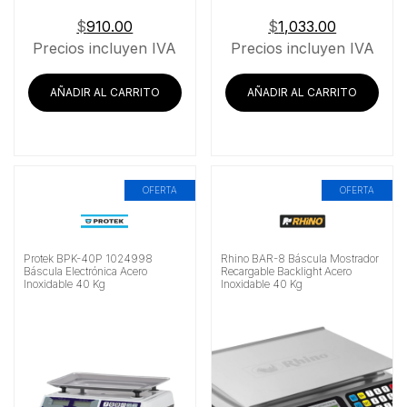
$
910.00
$
1,033.00
Precios incluyen IVA
Precios incluyen IVA
AÑADIR AL CARRITO
AÑADIR AL CARRITO
OFERTA
OFERTA
Protek BPK-40P 1024998
Rhino BAR-8 Báscula Mostrador
Báscula Electrónica Acero
Recargable Backlight Acero
Inoxidable 40 Kg
Inoxidable 40 Kg