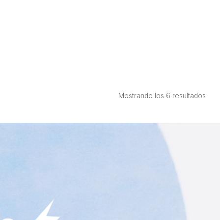
Ord
Mostrando los 6 resultados
por
prec
bajo
a
alto