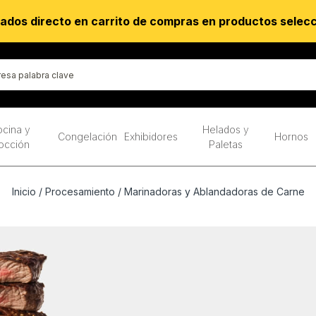
ados directo en carrito de compras en productos selec
cina y
Helados y
Congelación
Exhibidores
Hornos
occión
Paletas
Inicio
/
Procesamiento
/ Marinadoras y Ablandadoras de Carne