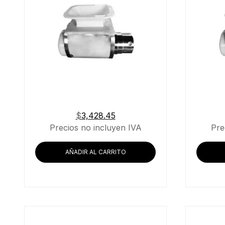
Buscar
$
3,428.45
Precios no incluyen IVA
Pre
AÑADIR AL CARRITO