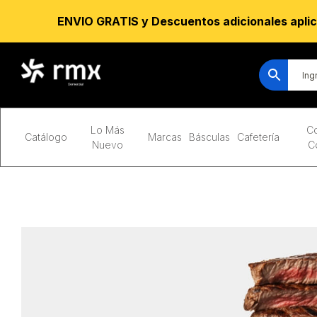
ENVIO GRATIS y Descuentos adicionales aplic
Lo Más
Co
Catálogo
Marcas
Básculas
Cafetería
Nuevo
C