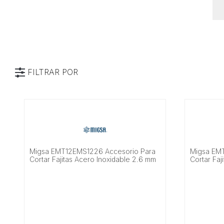
FILTRAR POR
Categoría
Marca
Alimentación
Migsa EMT12EMS1226 Accesorio Para
Migsa EM
Material
Cortar Fajitas Acero Inoxidable 2.6 mm
Cortar Faj
Motor
Salida