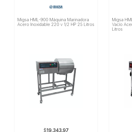
Migsa HML-900 Máquina Marinadora
Migsa HML
Acero Inoxidable 220 v 1/2 HP 25 Litros
Vacío Ace
Litros
$
19,343.97