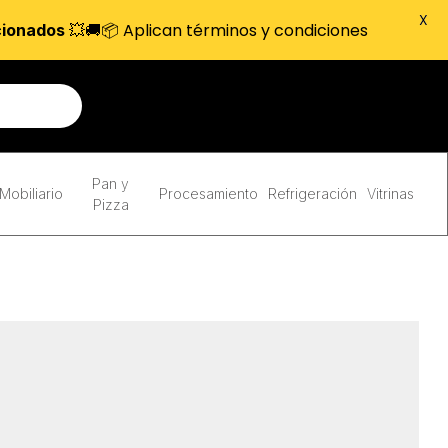
X
💥🚚📦 Aplican términos y condiciones
cionados
Pan y
Mobiliario
Procesamiento
Refrigeración
Vitrinas
Pizza