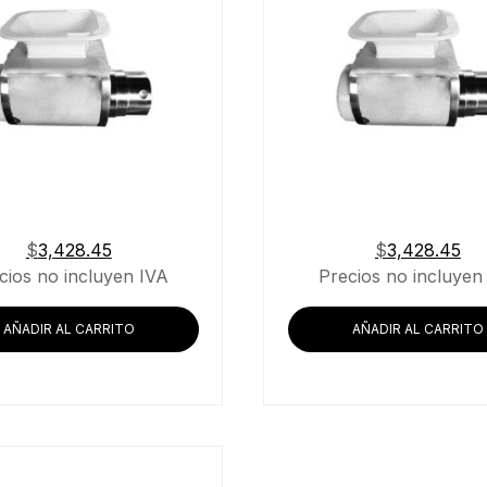
$
3,428.45
$
3,428.45
cios no incluyen IVA
Precios no incluyen
AÑADIR AL CARRITO
AÑADIR AL CARRITO