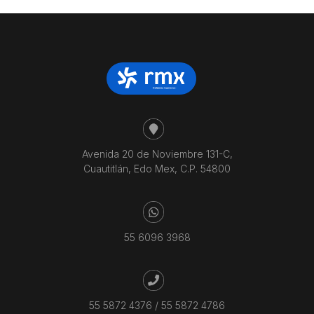
Avenida 20 de Noviembre 131-C,
Cuautitlán, Edo Mex, C.P. 54800
55 6096 3968
55 5872 4376
/
55 5872 4786