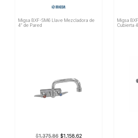
Buscar
Migsa BXF-SM6 Llave Mezcladora de
Migsa BXF
4” de Pared
Cubierta 4
El
El
$
1,375.86
$
1,158.62