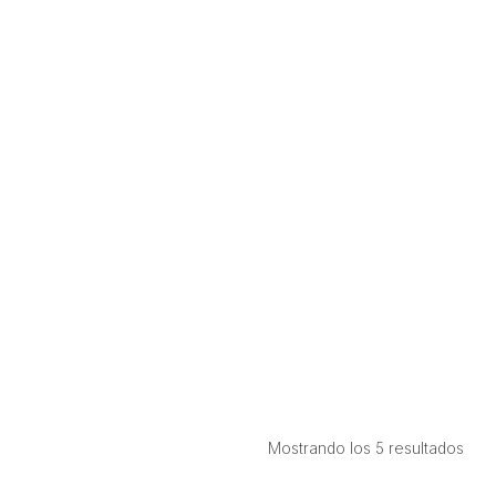
Ord
Mostrando los 5 resultados
por
prec