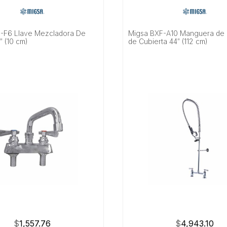
-F6 Llave Mezcladora De
Migsa BXF-A10 Manguera de 
″ (10 cm)
de Cubierta 44″ (112 cm)
$
1,557.76
$
4,943.10