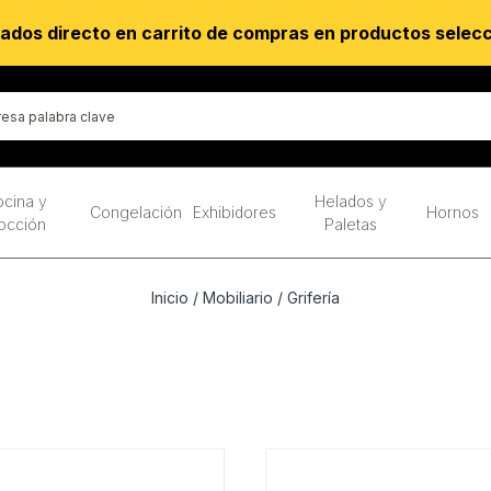
ados directo en carrito de compras en productos selec
cina y
Helados y
Congelación
Exhibidores
Hornos
occión
Paletas
Inicio
/
Mobiliario
/ Grifería