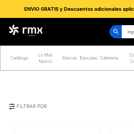
ENVIO GRATIS y Descuentos adicionales aplic
Lo Más
Co
Catálogo
Marcas
Básculas
Cafetería
Nuevo
C
FILTRAR POR
Marca
Alimentación