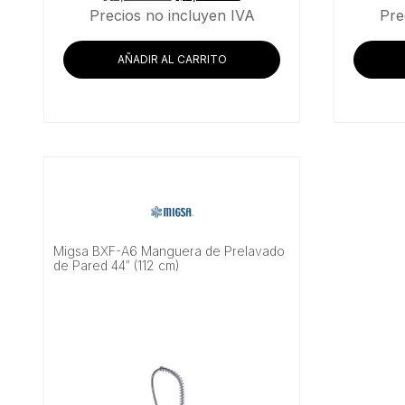
precio
precio
Precios no incluyen IVA
Pre
original
actual
era:
es:
AÑADIR AL CARRITO
$1,375.86.
$1,158.62.
Migsa BXF-A6 Manguera de Prelavado
de Pared 44″ (112 cm)