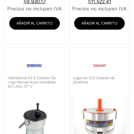
$
9,930.17
$
11,522.41
Precios no incluyen IVA
Precios no incluyen IVA
AÑADIR AL CARRITO
AÑADIR AL CARRITO
International EX-5 Extractor De
Jugomex 003 Extractor de
Jugo Manual Acero Inoxidable
Zanahoria
60 Litros 127 V