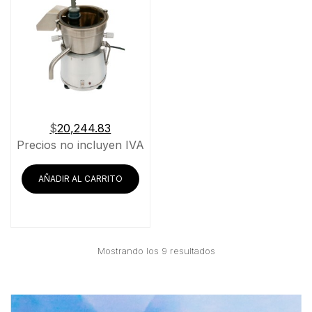
$
20,244.83
Precios no incluyen IVA
AÑADIR AL CARRITO
Ordenado
Mostrando los 9 resultados
por
precio:
bajo
a