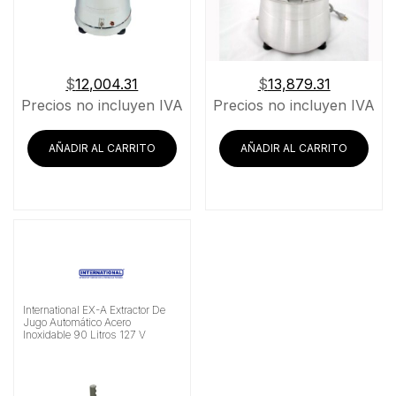
$
12,004.31
$
13,879.31
Precios no incluyen IVA
Precios no incluyen IVA
AÑADIR AL CARRITO
AÑADIR AL CARRITO
International EX-A Extractor De
Jugo Automático Acero
Inoxidable 90 Litros 127 V