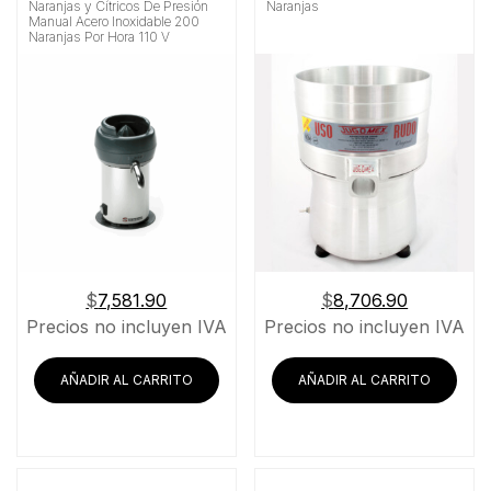
Naranjas y Cítricos De Presión
Naranjas
Material
Manual Acero Inoxidable 200
Naranjas Por Hora 110 V
Buscar
$
7,581.90
$
8,706.90
Precios no incluyen IVA
Precios no incluyen IVA
AÑADIR AL CARRITO
AÑADIR AL CARRITO