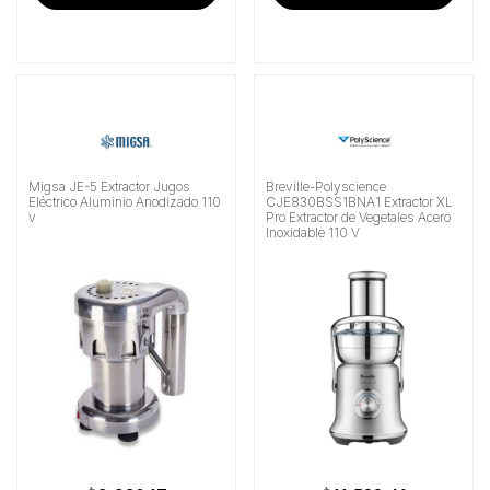
Migsa JE-5 Extractor Jugos
Breville-Polyscience
Eléctrico Aluminio Anodizado 110
CJE830BSS1BNA1 Extractor XL
v
Pro Extractor de Vegetales Acero
Inoxidable 110 V