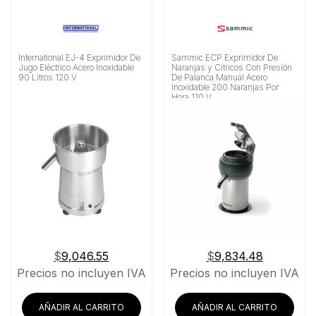
International EJ-4 Exprimidor De
Sammic ECP Exprimidor De
Jugo Eléctrico Acero Inoxidable
Naranjas y Cítricos Con Presión
90 Litros 120 V
De Palanca Manual Acero
Inoxidable 200 Naranjas Por
Hora 110 V
$
9,046.55
$
9,834.48
Precios no incluyen IVA
Precios no incluyen IVA
AÑADIR AL CARRITO
AÑADIR AL CARRITO