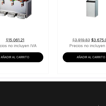
El
$
15,061.21
$
3,919.83
$
3,675.
precio
cios no incluyen IVA
Precios no incluyen
original
era:
AÑADIR AL CARRITO
AÑADIR AL CARRITO
$3,919.8