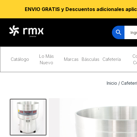
ENVIO GRATIS y Descuentos adicionales aplic
Lo Más
Co
Catálogo
Marcas
Básculas
Cafetería
Nuevo
C
Inicio
/
Cafeter