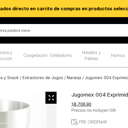
ados directo en carrito de compras en productos selec
cina y
Helados y
Congelación
Exhibidores
Hornos
occión
Paletas
ía y Snack
/
Extractores de Jugos
/
Naranja
/ Jugomex 004 Exprimid
Jugomex 004 Exprimid
$
8,706.90
Precios no incluyen IVA
PRE-ORDENAR