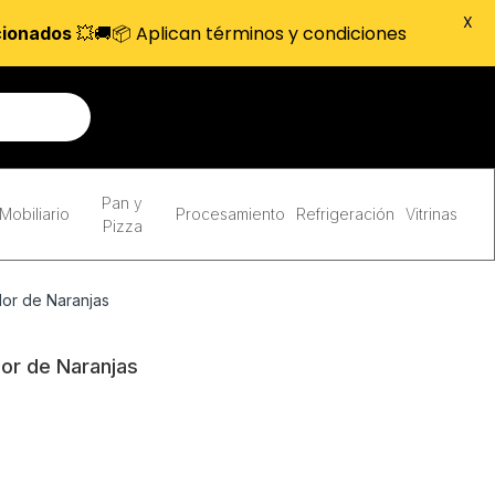
X
💥🚚📦 Aplican términos y condiciones
cionados
Pan y
Mobiliario
Procesamiento
Refrigeración
Vitrinas
Pizza
or de Naranjas
or de Naranjas