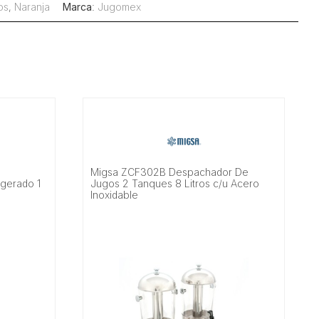
os
,
Naranja
Marca
:
Jugomex
Migsa ZCF302B Despachador De
igerado 1
Jugos 2 Tanques 8 Litros c/u Acero
Inoxidable