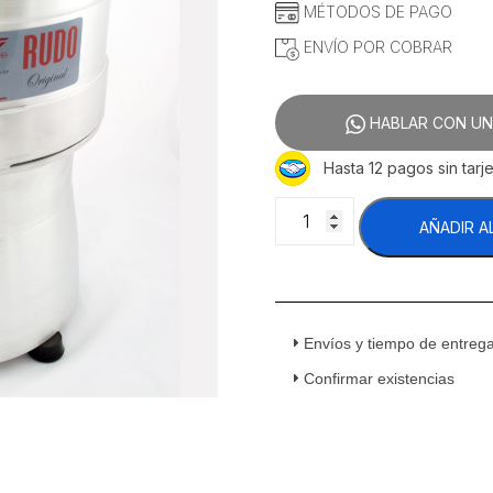
MÉTODOS DE PAGO
ENVÍO POR COBRAR
HABLAR CON UN
Hasta 12 pagos sin tarje
Jugomex
AÑADIR A
004
Exprimidor
de
Naranjas
cantidad
Envíos y tiempo de entreg
Confirmar existencias