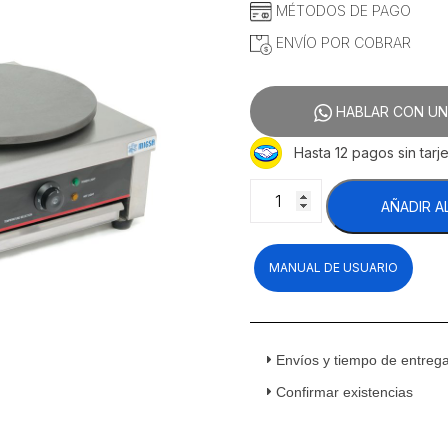
MÉTODOS DE PAGO
ENVÍO POR COBRAR
HABLAR CON UN
Hasta 12 pagos sin tarje
Migsa
AÑADIR A
EM-
2
Crepera
MANUAL DE USUARIO
Doble
Eléctrica
Acero
Inoxidable
40
Envíos y tiempo de entreg
Cm
Confirmar existencias
220
v
cantidad