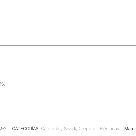
MS.
M-2
CATEGORÍAS
:
Cafetería y Snack
,
Creperas
,
Eléctricas
Marc