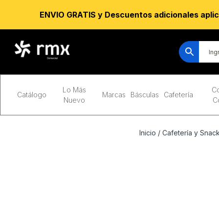
ENVIO GRATIS y Descuentos adicionales aplic
Lo Más
Co
Catálogo
Marcas
Básculas
Cafetería
Nuevo
C
Inicio
/
Cafetería y Snac