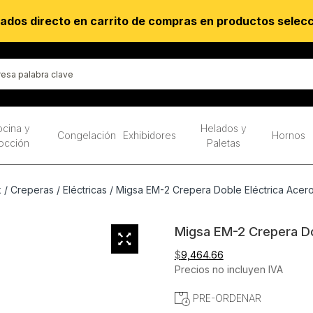
ados directo en carrito de compras en productos selec
cina y
Helados y
Congelación
Exhibidores
Hornos
occión
Paletas
k
/
Creperas
/
Eléctricas
/ Migsa EM-2 Crepera Doble Eléctrica Acer
Migsa EM-2 Crepera Do
$
9,464.66
Precios no incluyen IVA
PRE-ORDENAR