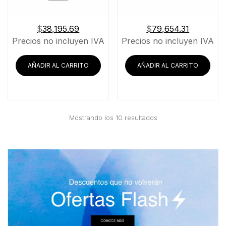
$
38,195.69
$
79,654.31
Precios no incluyen IVA
Precios no incluyen IVA
AÑADIR AL CARRITO
AÑADIR AL CARRITO
Ordenado
Mostrando los 10 resultados
por
precio:
bajo
a
alto