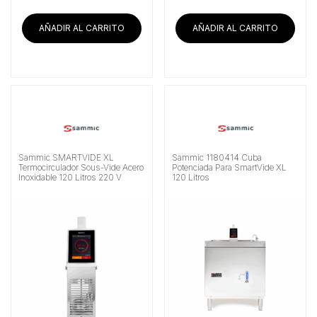
AÑADIR AL CARRITO
AÑADIR AL CARRITO
Sammic SMARTVIDE XL
Sammic 1180414 Cuba
Termocirculador Sous-Vide Acero
Potenciada Para SmartVide XL
Inoxidable 120 Litros 220 V
120 Litros