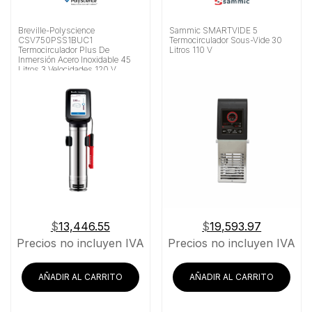
Breville-Polyscience
Sammic SMARTVIDE 5
CSV750PSS1BUC1
Termocirculador Sous-Vide 30
Termocirculador Plus De
Litros 110 V
Inmersión Acero Inoxidable 45
Litros 3 Velocidades 120 V
$
13,446.55
$
19,593.97
Precios no incluyen IVA
Precios no incluyen IVA
AÑADIR AL CARRITO
AÑADIR AL CARRITO