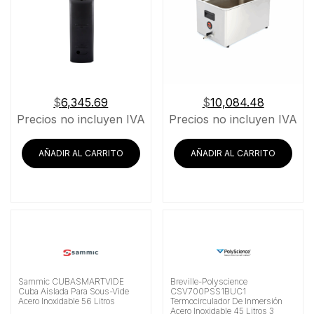
$
6,345.69
$
10,084.48
Precios no incluyen IVA
Precios no incluyen IVA
AÑADIR AL CARRITO
AÑADIR AL CARRITO
Sammic CUBASMARTVIDE
Breville-Polyscience
Cuba Aislada Para Sous-Vide
CSV700PSS1BUC1
Acero Inoxidable 56 Litros
Termocirculador De Inmersión
Acero Inoxidable 45 Litros 3