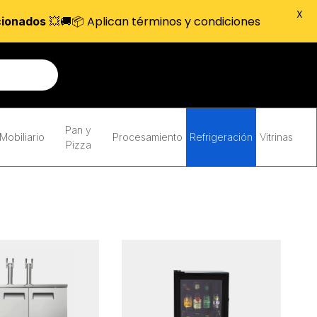
X
💥🚚📦 Aplican términos y condiciones
cionados
Pan y
Mobiliario
Procesamiento
Refrigeración
Vitrinas
Pizza