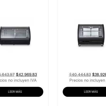
El
El
El
,643.97
$
42,969.83
$
40,444.83
$
38,92
precio
precio
precio
cios no incluyen IVA
Precios no incluyen
original
actual
original
era:
es:
era:
LEER MÁS
LEER MÁS
$44,643.97.
$42,969.83.
$40,44