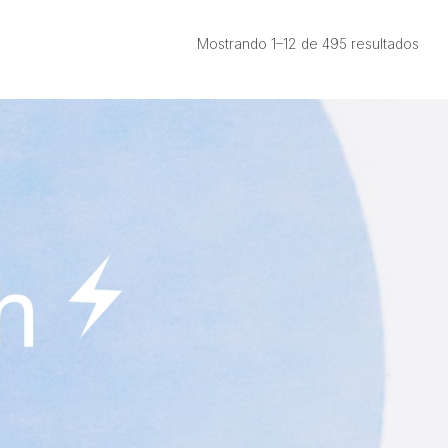
Ord
Mostrando 1–12 de 495 resultados
por
prec
bajo
a
alto