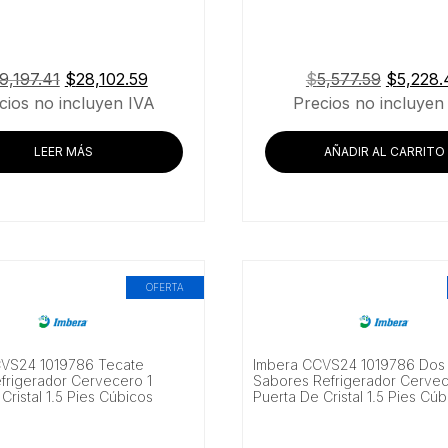
El
El
El
9,197.41
$
28,102.59
$
5,577.59
$
5,228.
precio
precio
precio
cios no incluyen IVA
Precios no incluyen
original
actual
original
era:
es:
era:
LEER MÁS
AÑADIR AL CARRITO
$29,197.41.
$28,102.59.
$5,577.
OFERTA
CVS24 1019786 Tecate
Imbera CCVS24 1019786 Dos 
efrigerador Cervecero 1
Sabores Refrigerador Cervec
Cristal 1.5 Pies Cúbicos
Puerta De Cristal 1.5 Pies Cú