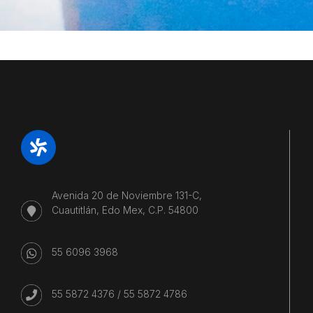
Avenida 20 de Noviembre 131-C,
Cuautitlán, Edo Mex, C.P. 54800
55 6096 3968
55 5872 4376
/
55 5872 4786