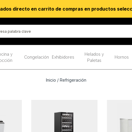
ados directo en carrito de compras en productos selec
cina y
Helados y
Congelación
Exhibidores
Hornos
occión
Paletas
Inicio
/ Refrigeración