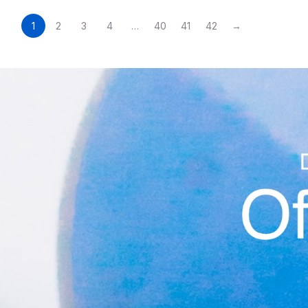
1
2
3
4
…
40
41
42
→