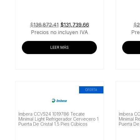
El
El
$
136,872.41
$
131,739.66
$
2
precio
precio
Precios no incluyen IVA
Pre
original
actual
era:
es:
LEER MÁS
$136,872.41.
$131,739.66.
OFERTA
Imbera CCVS24 1019786 Tecate
Imbera C
Minimal Light Refrigerador Cervecero 1
Minimal R
Puerta De Cristal 1.5 Pies Cúbicos
Puerta De 