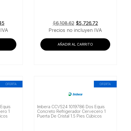
El
El
El
45
$
6,108.62
$
5,726.72
precio
precio
precio
 IVA
Precios no incluyen IVA
actual
original
actual
es:
era:
es:
AÑADIR AL CARRITO
59.
$5,228.45.
$6,108.62.
$5,726.72.
OFERTA
OFERTA
Equis
Imbera CCVS24 1019786 Dos Equis
ero 1
Concreto Refrigerador Cervecero 1
bicos
Puerta De Cristal 1.5 Pies Cúbicos