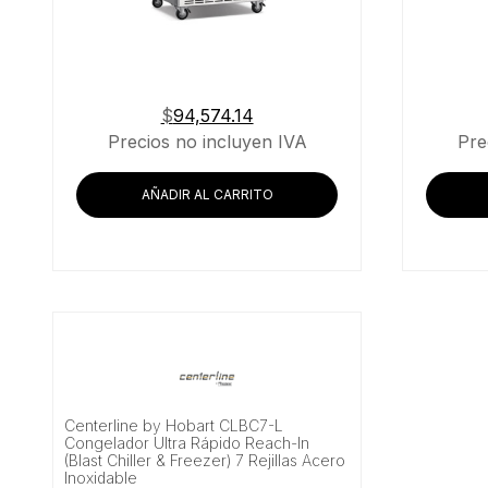
$
94,574.14
Precios no incluyen IVA
Pre
AÑADIR AL CARRITO
Centerline by Hobart CLBC7-L
Congelador Ultra Rápido Reach-In
(Blast Chiller & Freezer) 7 Rejillas Acero
Inoxidable