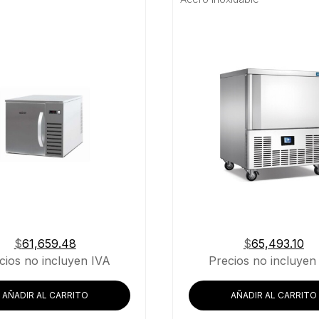
$
61,659.48
$
65,493.10
cios no incluyen IVA
Precios no incluyen
AÑADIR AL CARRITO
AÑADIR AL CARRITO