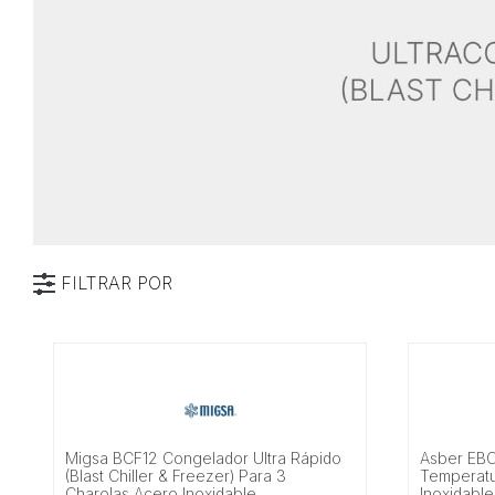
FILTRAR POR
Marca
Tipo
Características
Migsa BCF12 Congelador Ultra Rápido
Asber EBC
Alimentación
(Blast Chiller & Freezer) Para 3
Temperatu
Charolas Acero Inoxidable
Inoxidable