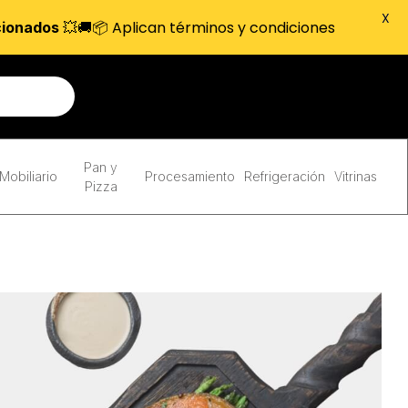
X
💥🚚📦 Aplican términos y condiciones
cionados
Pan y
Mobiliario
Procesamiento
Refrigeración
Vitrinas
Pizza