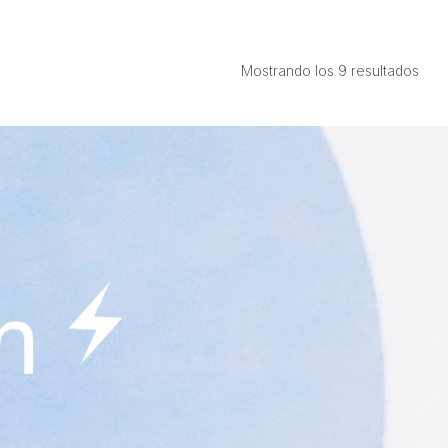
Ord
Mostrando los 9 resultados
por
prec
bajo
a
alto