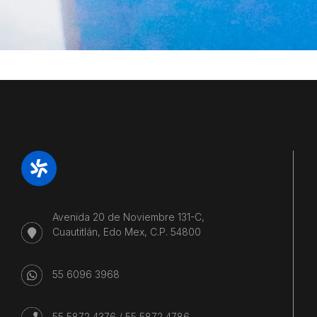
Avenida 20 de Noviembre 131-C,
Cuautitlán, Edo Mex, C.P. 54800
55 6096 3968
55 5872 4376
/
55 5872 4786