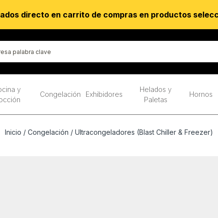
ados directo en carrito de compras en productos selec
cina y
Helados y
Congelación
Exhibidores
Hornos
occión
Paletas
Inicio
/
Congelación
/ Ultracongeladores (Blast Chiller & Freezer)