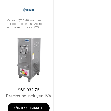
Migsa BQY-N40 Máquina
Helado Duro de Piso Acero
Inoxidable 40 Litros 220 v
$
69,032.76
Precios no incluyen IVA
AÑADIR AL CARRITO