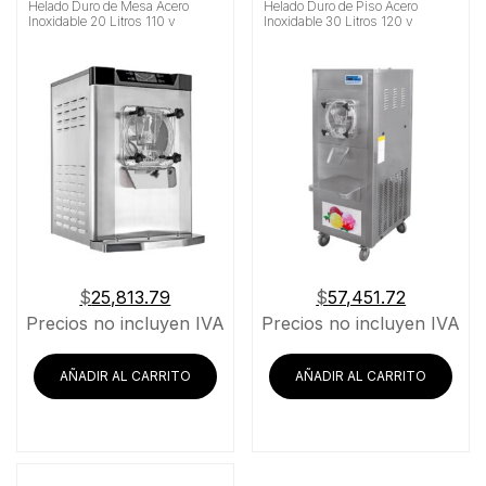
Helado Duro de Mesa Acero
Helado Duro de Piso Acero
Material
Inoxidable 20 Litros 110 v
Inoxidable 30 Litros 120 v
Buscar
$
25,813.79
$
57,451.72
Precios no incluyen IVA
Precios no incluyen IVA
AÑADIR AL CARRITO
AÑADIR AL CARRITO