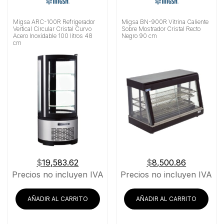
Migsa ARC-100R Refrigerador
Migsa BN-900R Vitrina Caliente
Vertical Circular Cristal Curvo
Sobre Mostrador Cristal Recto
Acero Inoxidable 100 litros 48
Negro 90 cm
cm
$
19,583.62
$
8,500.86
Precios no incluyen IVA
Precios no incluyen IVA
AÑADIR AL CARRITO
AÑADIR AL CARRITO