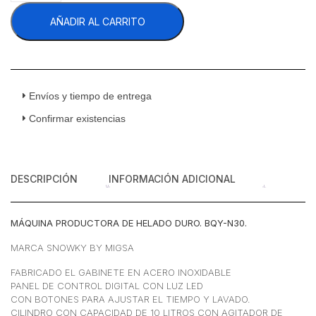
N30
AÑADIR AL CARRITO
Máquina
Helado
Duro
de
Piso
Acero
Envíos y tiempo de entrega
Inoxidable
Confirmar existencias
30
Litros
120
v
DESCRIPCIÓN
INFORMACIÓN ADICIONAL
cantidad
MÁQUINA PRODUCTORA DE HELADO DURO. BQY-N30.
MARCA SNOWKY BY MIGSA
FABRICADO EL GABINETE EN ACERO INOXIDABLE
PANEL DE CONTROL DIGITAL CON LUZ LED
CON BOTONES PARA AJUSTAR EL TIEMPO Y LAVADO.
CILINDRO CON CAPACIDAD DE 10 LITROS CON AGITADOR DE