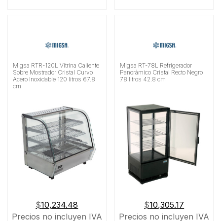
Migsa RTR-120L Vitrina Caliente
Migsa RT-78L Refrigerador
Sobre Mostrador Cristal Curvo
Panorámico Cristal Recto Negro
Acero Inoxidable 120 litros 67.8
78 litros 42.8 cm
cm
$
10,234.48
$
10,305.17
Precios no incluyen IVA
Precios no incluyen IVA