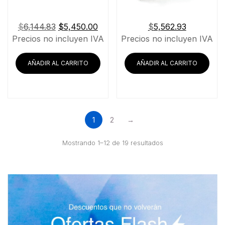
El
El
$
6,144.83
$
5,450.00
$
5,562.93
precio
precio
Precios no incluyen IVA
Precios no incluyen IVA
original
actual
era:
es:
AÑADIR AL CARRITO
AÑADIR AL CARRITO
$6,144.83.
$5,450.00.
1
2
→
Ordenado
Mostrando 1–12 de 19 resultados
por
precio:
bajo
a
alto