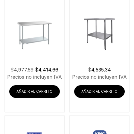
El
El
$
4,977.59
$
4,414.66
$
4,535.34
precio
precio
Precios no incluyen IVA
Precios no incluyen IVA
original
actual
era:
es:
AÑADIR AL CARRITO
AÑADIR AL CARRITO
$4,977.59.
$4,414.66.