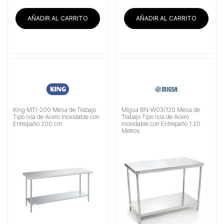
AÑADIR AL CARRITO
AÑADIR AL CARRITO
King MTI-200 Mesa de Trabajo
Migsa BN-W03/120 Mesa de
Tipo Isla de Acero Inoxidable con
Trabajo Tipo Isla de Acero
Entrepaño 200 cm
Inoxidable con Entrepaño 1.20
Metros