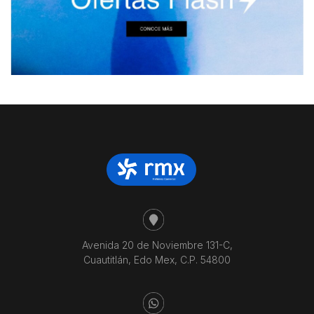
Avenida 20 de Noviembre 131-C,
Cuautitlán, Edo Mex, C.P. 54800