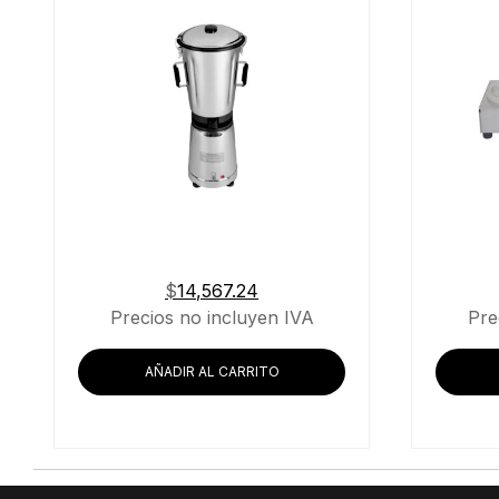
$
14,567.24
Precios no incluyen IVA
Pre
AÑADIR AL CARRITO