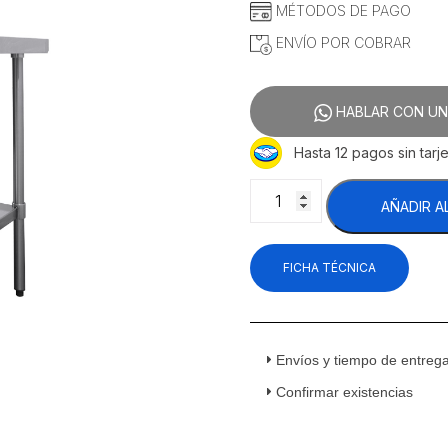
MÉTODOS DE PAGO
ENVÍO POR COBRAR
HABLAR CON UN
Hasta 12 pagos sin tarje
International
AÑADIR A
MTI.90
Mesa
Tipo
FICHA TÉCNICA
Isla
Acero
Inoxidable
cantidad
Envíos y tiempo de entreg
Confirmar existencias