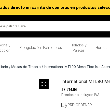
ados directo en carrito de compras en productos selec
cina y
Helados y
Congelación
Exhibidores
Hornos
occión
Paletas
liario
/
Mesas de Trabajo
/ International MTI.90 Mesa Tipo Isla Acer
International MTI.90 Me
$
3,714.66
Precios no incluyen IVA
PRE-ORDENAR