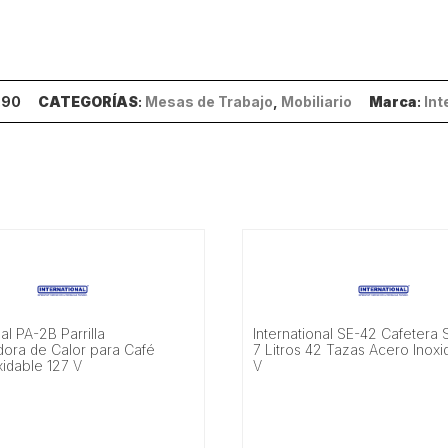
.90
CATEGORÍAS
:
Mesas de Trabajo
,
Mobiliario
Marca
:
Int
nal PA-2B Parrilla
International SE-42 Cafetera 
ora de Calor para Café
7 Litros 42 Tazas Acero Inoxi
xidable 127 V
V