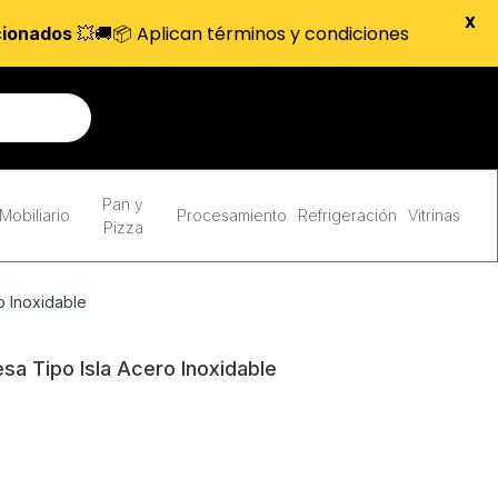
X
💥🚚📦 Aplican términos y condiciones
cionados
Pan y
Mobiliario
Procesamiento
Refrigeración
Vitrinas
Pizza
o Inoxidable
sa Tipo Isla Acero Inoxidable