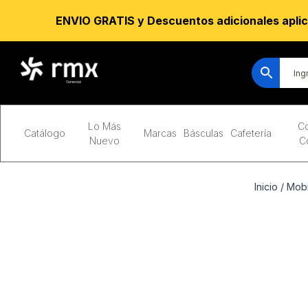
ENVIO GRATIS y Descuentos adicionales aplic
Lo Más
Co
Catálogo
Marcas
Básculas
Cafetería
Nuevo
C
Inicio
/
Mobi