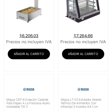
$
6,206.03
$
7,264.66
Precios no incluyen IVA
Precios no incluyen IVA
AÑADIR AL CARRITO
AÑADIR AL CARRITO
Migsa CEP-8 Estación Caliente
Migsa LT-03 Exhibidor Abierto
Para Papas A La Francesa Acero
Térmico De Alimentos Con
Inoxidable 110 V
Infrarrojo 3 Insertos 64.1 cm