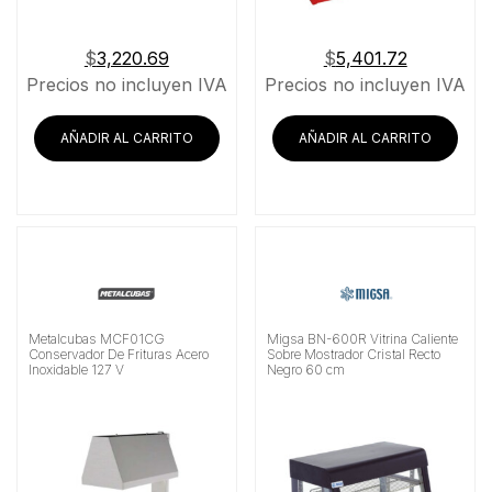
$
3,220.69
$
5,401.72
Precios no incluyen IVA
Precios no incluyen IVA
AÑADIR AL CARRITO
AÑADIR AL CARRITO
Metalcubas MCF01CG
Migsa BN-600R Vitrina Caliente
Conservador De Frituras Acero
Sobre Mostrador Cristal Recto
Inoxidable 127 V
Negro 60 cm