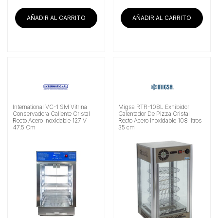
AÑADIR AL CARRITO
AÑADIR AL CARRITO
International VC-1 SM Vitrina
Migsa RTR-108L Exhibidor
Conservadora Caliente Cristal
Calentador De Pizza Cristal
Recto Acero Inoxidable 127 V
Recto Acero Inoxidable 108 litros
47.5 Cm
35 cm