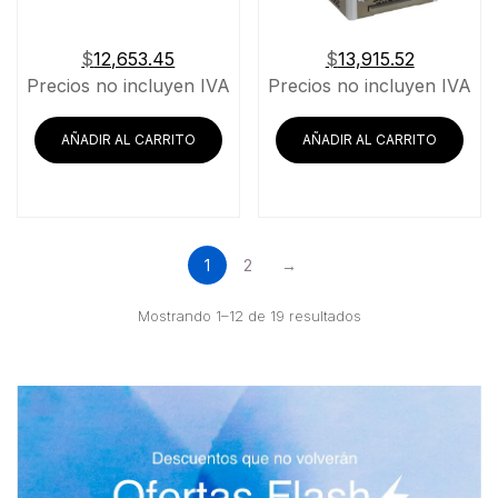
$
12,653.45
$
13,915.52
Precios no incluyen IVA
Precios no incluyen IVA
AÑADIR AL CARRITO
AÑADIR AL CARRITO
1
2
→
Ordenado
Mostrando 1–12 de 19 resultados
por
precio:
bajo
a
alto