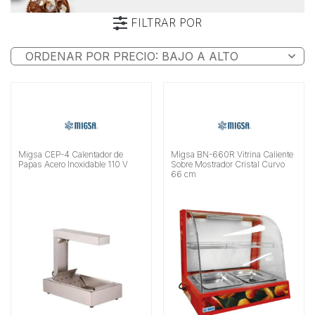
FILTRAR POR
Marca
Tipo
Características
Alimentación
Migsa CEP-4 Calentador de
Migsa BN-660R Vitrina Caliente
Papas Acero Inoxidable 110 V
Sobre Mostrador Cristal Curvo
Rango de Frente
66 cm
Material
Buscar