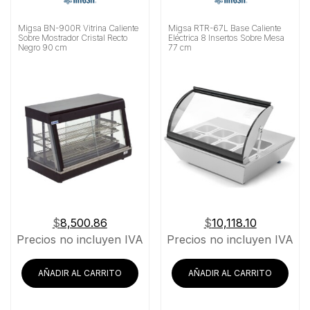
Migsa BN-900R Vitrina Caliente
Migsa RTR-67L Base Caliente
Sobre Mostrador Cristal Recto
Eléctrica 8 Insertos Sobre Mesa
Negro 90 cm
77 cm
$
8,500.86
$
10,118.10
Precios no incluyen IVA
Precios no incluyen IVA
AÑADIR AL CARRITO
AÑADIR AL CARRITO