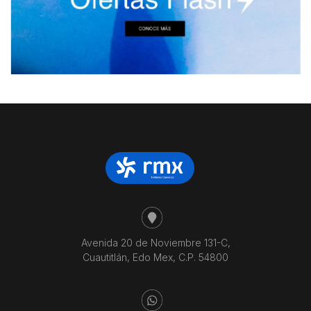
Avenida 20 de Noviembre 131-C,
Cuautitlán, Edo Mex, C.P. 54800