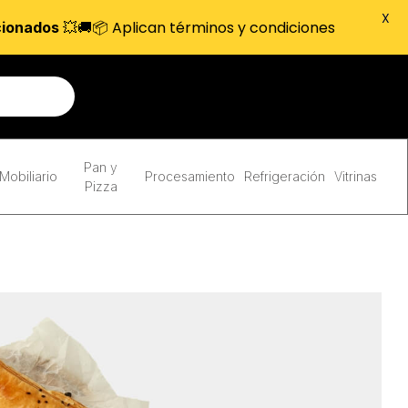
X
💥🚚📦 Aplican términos y condiciones
cionados
Pan y
Mobiliario
Procesamiento
Refrigeración
Vitrinas
Pizza