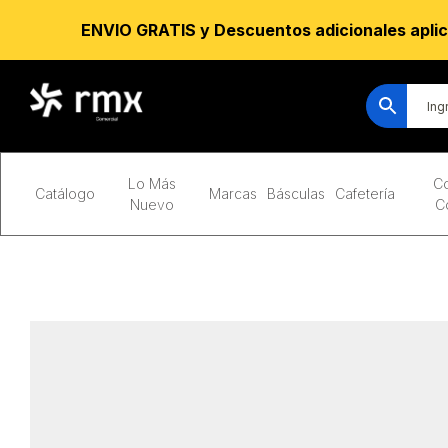
ENVIO GRATIS y Descuentos adicionales aplic
Lo Más
Co
Catálogo
Marcas
Básculas
Cafetería
Nuevo
C