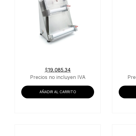
Buscar
$
19,085.34
Precios no incluyen IVA
Pre
AÑADIR AL CARRITO