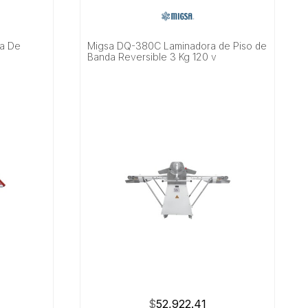
ra De
Migsa DQ-380C Laminadora de Piso de
v
Banda Reversible 3 Kg 120 v
$
52,922.41