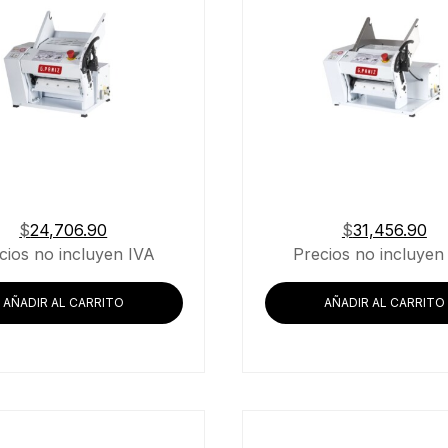
$
24,706.90
$
31,456.90
cios no incluyen IVA
Precios no incluyen
AÑADIR AL CARRITO
AÑADIR AL CARRITO