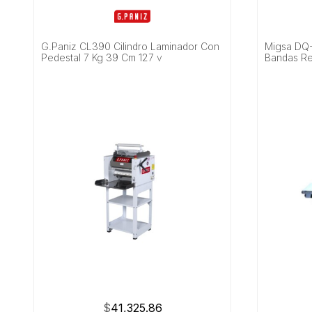
G.Paniz CL390 Cilindro Laminador Con
Migsa DQ
Pedestal 7 Kg 39 Cm 127 v
Bandas Re
$
41,325.86