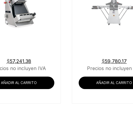
$
57,241.38
$
59,780.17
cios no incluyen IVA
Precios no incluyen
AÑADIR AL CARRITO
AÑADIR AL CARRITO