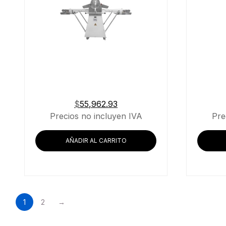
$
55,962.93
Precios no incluyen IVA
Pre
AÑADIR AL CARRITO
1
2
→