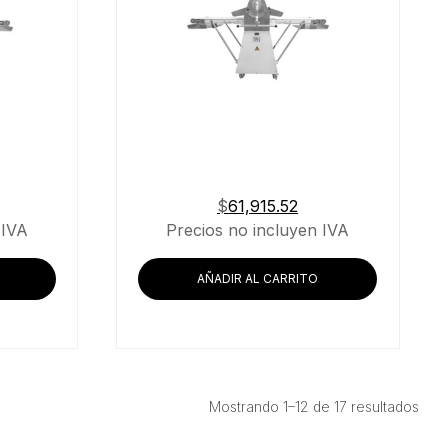
$
61,915.52
 IVA
Precios no incluyen IVA
AÑADIR AL CARRITO
Ord
Mostrando 1–12 de 17 resultados
por
prec