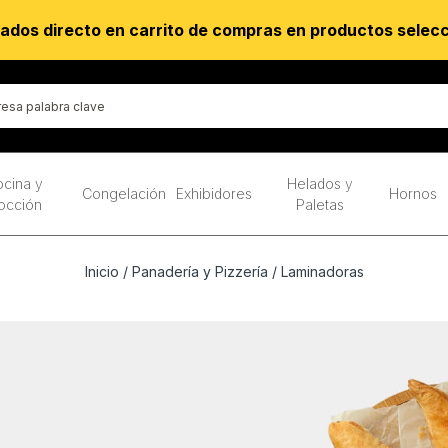
ados directo en carrito de compras en productos selec
cina y
Helados y
Congelación
Exhibidores
Hornos
occión
Paletas
Inicio
/
Panadería y Pizzería
/ Laminadoras