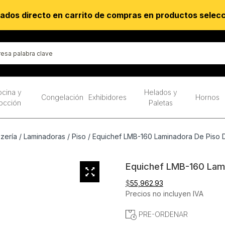
ados directo en carrito de compras en productos selec
cina y
Helados y
Congelación
Exhibidores
Hornos
occión
Paletas
zería
/
Laminadoras
/
Piso
/ Equichef LMB-160 Laminadora De Piso 
Equichef LMB-160 Lami
$
55,962.93
Precios no incluyen IVA
PRE-ORDENAR