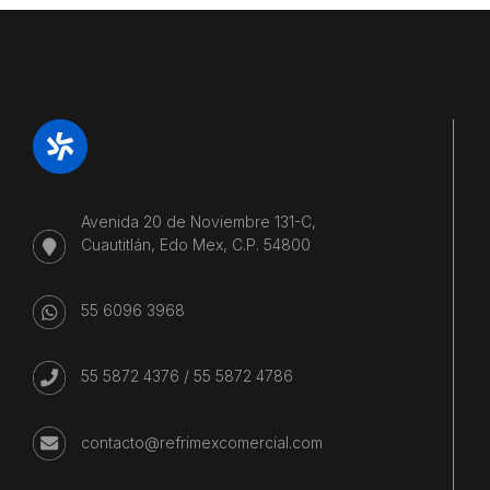
Avenida 20 de Noviembre 131-C,
Cuautitlán, Edo Mex, C.P. 54800
55 6096 3968
55 5872 4376
/
55 5872 4786
contacto@refrimexcomercial.com