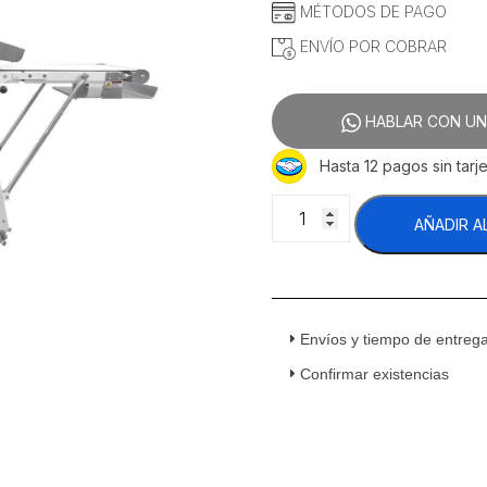
MÉTODOS DE PAGO
ENVÍO POR COBRAR
HABLAR CON UN
Hasta 12 pagos sin tarje
Equichef
AÑADIR A
LMB-
160
Laminadora
De
Piso
Envíos y tiempo de entreg
De
Banda
Confirmar existencias
160
Cm
120
v
cantidad