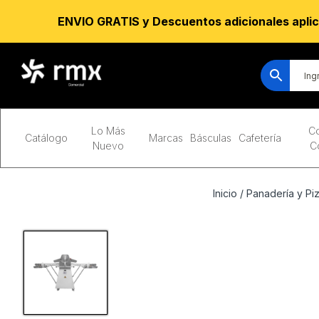
ENVIO GRATIS y Descuentos adicionales aplic
Lo Más
Co
Catálogo
Marcas
Básculas
Cafetería
Nuevo
C
Inicio
/
Panadería y Piz