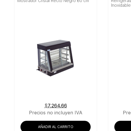
Mostrador Cristal Recto Negro 60 cm
Refrigera
Inoxidable
$
7,264.66
Precios no incluyen IVA
Pre
AÑADIR AL CARRITO