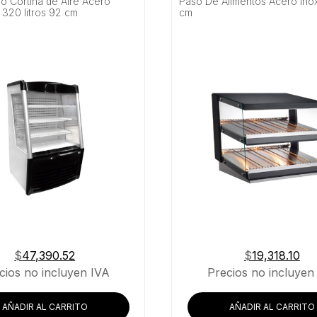
do Cortina de Aire Acero
Paso De Alimentos Acero Ino
 320 litros 92 cm
cm
$
47,390.52
$
19,318.10
cios no incluyen IVA
Precios no incluyen
AÑADIR AL CARRITO
AÑADIR AL CARRITO