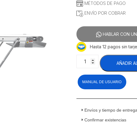
MÉTODOS DE PAGO
ENVÍO POR COBRAR
HABLAR CON UN
Hasta 12 pagos sin tarje
Migsa
AÑADIR A
DQ-
650C
Laminadora
MANUAL DE USUARIO
de
Piso
de
Banda
Reversible
Envíos y tiempo de entreg
6.5
Confirmar existencias
Kg
220
v