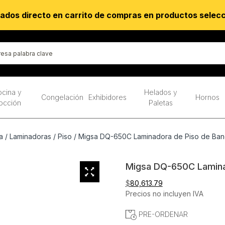
ados directo en carrito de compras en productos selec
cina y
Helados y
Congelación
Exhibidores
Hornos
occión
Paletas
a
/
Laminadoras
/
Piso
/ Migsa DQ-650C Laminadora de Piso de Band
Migsa DQ-650C Laminad
$
80,613.79
Precios no incluyen IVA
PRE-ORDENAR