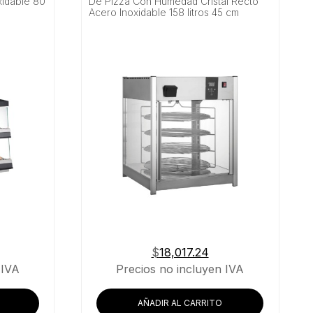
xidable 80
De Pizza Con Humedad Cristal Recto
Acero Inoxidable 158 litros 45 cm
$
18,017.24
 IVA
Precios no incluyen IVA
AÑADIR AL CARRITO