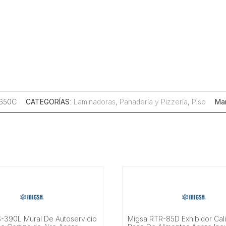
-650C
CATEGORÍAS
:
Laminadoras
,
Panadería y Pizzería
,
Piso
Ma
-390L Mural De Autoservicio
Migsa RTR-85D Exhibidor Cal