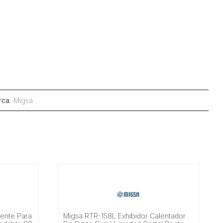
rca
:
Migsa
iente Para
Migsa RTR-158L Exhibidor Calentador