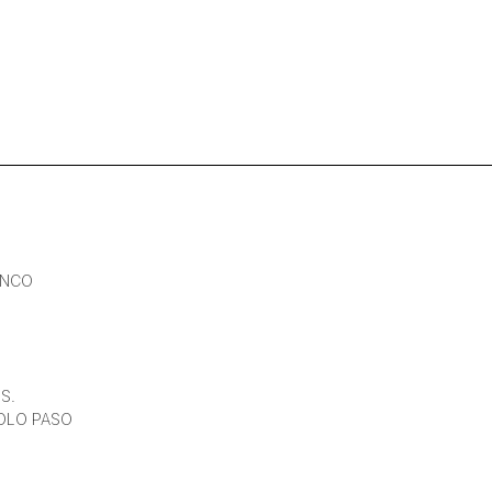
cantidad
ANCO
S.
OLO PASO