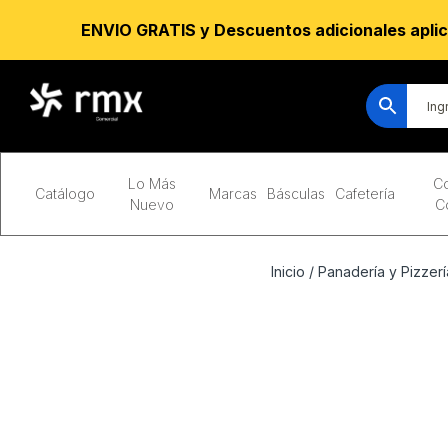
ENVIO GRATIS y Descuentos adicionales aplic
Lo Más
Co
Catálogo
Marcas
Básculas
Cafetería
Nuevo
C
Inicio
/
Panadería y Pizzerí