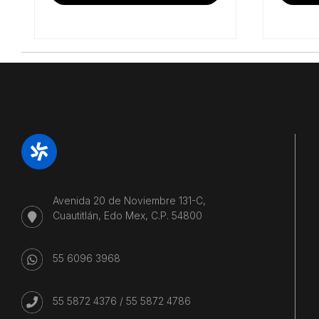
Avenida 20 de Noviembre 131-C,
Cuautitlán, Edo Mex, C.P. 54800
55 6096 3968
55 5872 4376
/
55 5872 4786