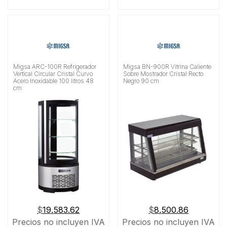
Migsa ARC-100R Refrigerador
Migsa BN-900R Vitrina Caliente
Vertical Circular Cristal Curvo
Sobre Mostrador Cristal Recto
Acero Inoxidable 100 litros 48
Negro 90 cm
cm
$
19,583.62
$
8,500.86
Precios no incluyen IVA
Precios no incluyen IVA