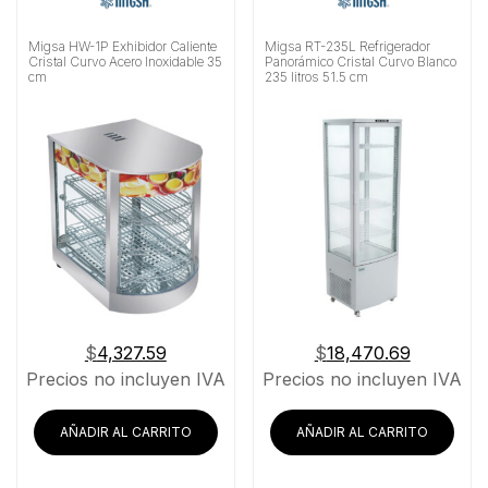
Migsa HW-1P Exhibidor Caliente
Migsa RT-235L Refrigerador
Cristal Curvo Acero Inoxidable 35
Panorámico Cristal Curvo Blanco
cm
235 litros 51.5 cm
$
4,327.59
$
18,470.69
Precios no incluyen IVA
Precios no incluyen IVA
AÑADIR AL CARRITO
AÑADIR AL CARRITO