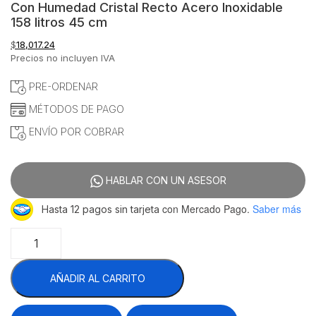
Con Humedad Cristal Recto Acero Inoxidable
158 litros 45 cm
$
18,017.24
Precios no incluyen IVA
PRE-ORDENAR
MÉTODOS DE PAGO
ENVÍO POR COBRAR
HABLAR CON UN ASESOR
con Mercado Pago.
Saber más
Hasta 12 pagos sin tarjeta
Migsa
RTR-
158L
AÑADIR AL CARRITO
Exhibidor
Calentador
De