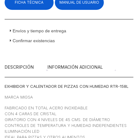
FICHA TÉCNICA
MANUAL DE USUARIO
Pizza
Con
Humedad
Cristal
Recto
Envíos y tiempo de entrega
Acero
Confirmar existencias
Inoxidable
158
litros
45
DESCRIPCIÓN
INFORMACIÓN ADICIONAL
cm
cantidad
EXHIBIDOR Y CALENTADOR DE PIZZAS CON HUMEDAD RTR-158L
MARCA MIGSA
FABRICADO EN TOTAL ACERO INOXIDABLE
CON 4 CARAS DE CRISTAL
GIRATORIO CON 4 NIVELES DE 45 CMS. DE DIÁMETRO
CONTROLES DE TEMPERATURA Y HUMEDAD INDEPENDIENTES
ILUMINACIÓN LED
IDEAL PARA PIZZAS Y OTROS ALIMENTOS