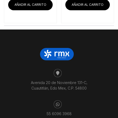
era:
es:
era:
es:
AÑADIR AL CARRITO
AÑADIR AL CARRITO
$23,961.21.
$22,463.79.
$39,594.83.
$37,
Avenida 20 de Noviembre 131-C,
Cuautitlán, Edo Mex, C.P. 54800
55 6096 3968