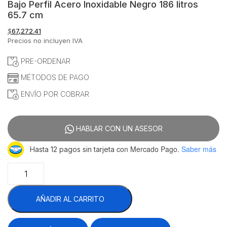
Bajo Perfil Acero Inoxidable Negro 186 litros
65.7 cm
$
67,272.41
Precios no incluyen IVA
PRE-ORDENAR
MÉTODOS DE PAGO
ENVÍO POR COBRAR
HABLAR CON UN ASESOR
con Mercado Pago.
Saber más
Hasta 12 pagos sin tarjeta
Migsa
RTS-
186L
AÑADIR AL CARRITO
Tramo
Abierto
Refrigerado