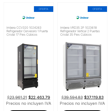
OFERTA
OFERTA
Imbera CCV320 1024263
Imbera VRD35 2P 1023618
Refrigerador Cervecero 1 Puerta
Refrigerador Vertical 2 Puertas
Cristal 17 Pies Cúbicos
Cristal 35 Pies Cúbicos
El
El
El
El
$
23,961.21
$
22,463.79
$
39,594.83
$
37,119.83
precio
precio
precio
pre
Precios no incluyen IVA
Precios no incluyen IVA
original
actual
original
actu