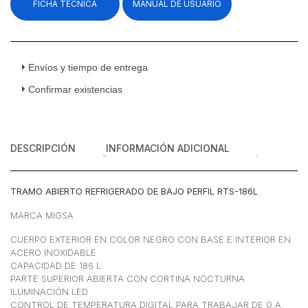
FICHA TÉCNICA
MANUAL DE USUARIO
De
Bajo
Perfil
Acero
Inoxidable
Envíos y tiempo de entrega
Negro
Confirmar existencias
186
litros
65.7
cm
DESCRIPCIÓN
INFORMACIÓN ADICIONAL
cantidad
TRAMO ABIERTO REFRIGERADO DE BAJO PERFIL RTS-186L
MARCA MIGSA
CUERPO EXTERIOR EN COLOR NEGRO CON BASE E INTERIOR EN
ACERO INOXIDABLE
CAPACIDAD DE 186 L
PARTE SUPERIOR ABIERTA CON CORTINA NOCTURNA
ILUMINACIÓN LED
CONTROL DE TEMPERATURA DIGITAL PARA TRABAJAR DE 0 A