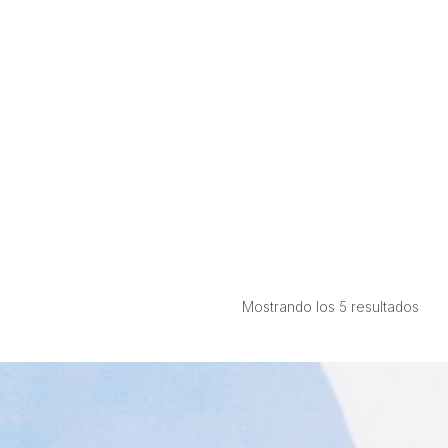
Ord
Mostrando los 5 resultados
por
prec
bajo
a
alto