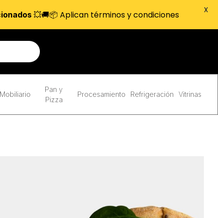
X
💥🚚📦 Aplican términos y condiciones
cionados
Pan y
Mobiliario
Procesamiento
Refrigeración
Vitrinas
Pizza