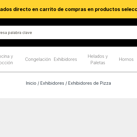
ados directo en carrito de compras en productos selec
cina y
Helados y
Congelación
Exhibidores
Hornos
occión
Paletas
Inicio
/
Exhibidores
/ Exhibidores de Pizza