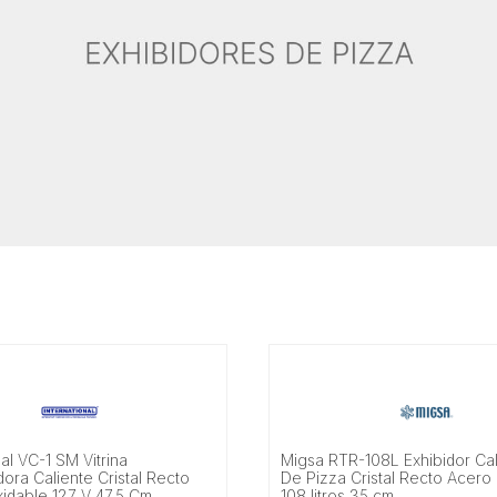
nal VC-1 SM Vitrina
Migsa RTR-108L Exhibidor Ca
ora Caliente Cristal Recto
De Pizza Cristal Recto Acero 
xidable 127 V 47.5 Cm
108 litros 35 cm