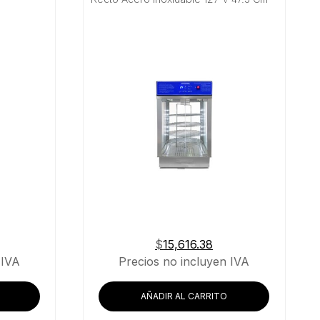
$
15,616.38
 IVA
Precios no incluyen IVA
AÑADIR AL CARRITO