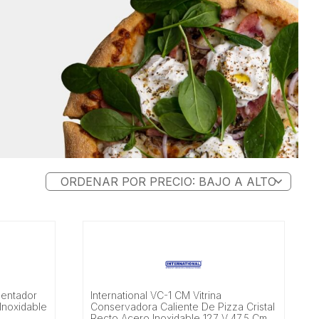
lentador
International VC-1 CM Vitrina
Inoxidable
Conservadora Caliente De Pizza Cristal
Recto Acero Inoxidable 127 V 47.5 Cm