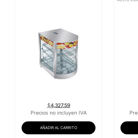
Rango de Frente
Material
Buscar
$
4,327.59
Precios no incluyen IVA
Pre
AÑADIR AL CARRITO