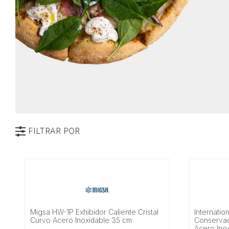
FILTRAR POR
Marca
Tipo
Características
Migsa HW-1P Exhibidor Caliente Cristal
Internatio
Alimentación
Curvo Acero Inoxidable 35 cm
Conservad
Acero Ino