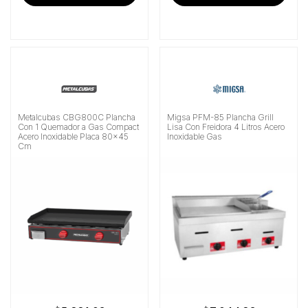
Metalcubas CBG800C Plancha
Migsa PFM-85 Plancha Grill
Con 1 Quemador a Gas Compact
Lisa Con Freidora 4 Litros Acero
Acero Inoxidable Placa 80×45
Inoxidable Gas
Cm