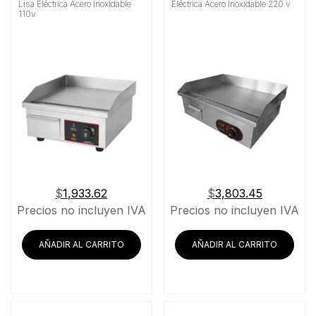
Lisa Eléctrica Acero Inoxidable
Eléctrica Acero Inoxidable 220 v
Alimentación
110v
Material
Buscar
$
1,933.62
$
3,803.45
Precios no incluyen IVA
Precios no incluyen IVA
AÑADIR AL CARRITO
AÑADIR AL CARRITO