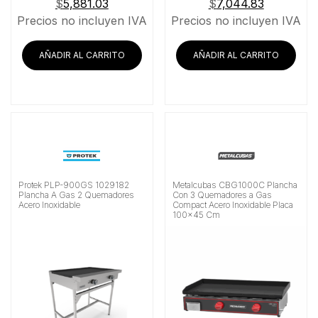
$
5,881.03
$
7,044.83
Precios no incluyen IVA
Precios no incluyen IVA
AÑADIR AL CARRITO
AÑADIR AL CARRITO
Protek PLP-900GS 1029182
Metalcubas CBG1000C Plancha
Plancha A Gas 2 Quemadores
Con 3 Quemadores a Gas
Acero Inoxidable
Compact Acero Inoxidable Placa
100×45 Cm