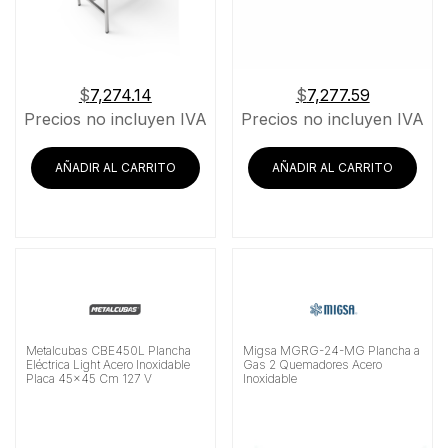
$
7,274.14
$
7,277.59
Precios no incluyen IVA
Precios no incluyen IVA
AÑADIR AL CARRITO
AÑADIR AL CARRITO
Metalcubas CBE450L Plancha
Migsa MGRG-24-MG Plancha a
Eléctrica Light Acero Inoxidable
Gas 2 Quemadores Acero
Placa 45×45 Cm 127 V
Inoxidable