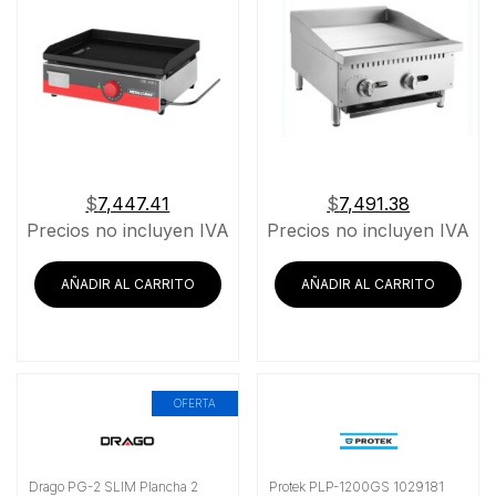
$
7,447.41
$
7,491.38
Precios no incluyen IVA
Precios no incluyen IVA
AÑADIR AL CARRITO
AÑADIR AL CARRITO
OFERTA
Drago PG-2 SLIM Plancha 2
Protek PLP-1200GS 1029181