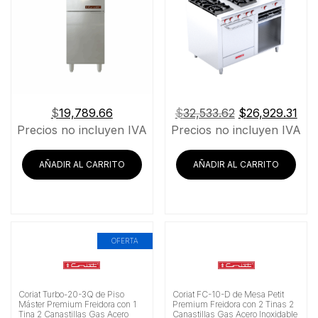
El
El
$
19,789.66
$
32,533.62
$
26,929.31
precio
pre
Precios no incluyen IVA
Precios no incluyen IVA
original
act
era:
es:
AÑADIR AL CARRITO
AÑADIR AL CARRITO
$32,533.62.
$26
OFERTA
Coriat Turbo-20-3Q de Piso
Coriat FC-10-D de Mesa Petit
Máster Premium Freidora con 1
Premium Freidora con 2 Tinas 2
Tina 2 Canastillas Gas Acero
Canastillas Gas Acero Inoxidable