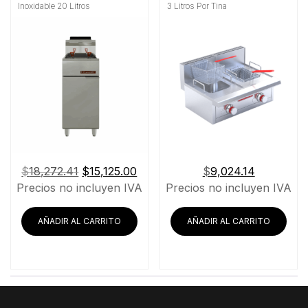
Inoxidable 20 Litros
3 Litros Por Tina
El
El
$
18,272.41
$
15,125.00
$
9,024.14
precio
precio
Precios no incluyen IVA
Precios no incluyen IVA
original
actual
era:
es:
AÑADIR AL CARRITO
AÑADIR AL CARRITO
$18,272.41.
$15,125.00.