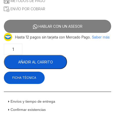
MÉTODOS DE PAGO
ENVÍO POR COBRAR
HABLAR CON UN ASESOR
con Mercado Pago.
Saber más
Hasta 12 pagos sin tarjeta
Metalcubas
CBE450L
Plancha
AÑADIR AL CARRITO
Eléctrica
Light
Acero
FICHA TÉCNICA
Inoxidable
Placa
45x45
Cm
127
Envíos y tiempo de entrega
V
Confirmar existencias
cantidad