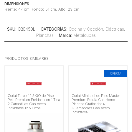
DIMENSIONES
Frente: 47 cm. Fondo: 51 cm, Alto: 23 cm
SKU
: CBE450L
CATEGORÍAS
:
Cocina y Cocción
,
Eléctricas
,
Planchas
Marca
:
Metalcubas
PRODUCTOS SIMILARES
OFERTA
Coriat Turbo-12.5-3Q de Piso
Coriat Minichef de Piso Máster
Petit Premium Freidora con 1 Tina
Premium Estufa Con Horno
2 Canastillas Gas Acero
Plancha Gratinador 4
Inoxidable 12.5 Litros
Quemadores Gas Acero
Inoxidable