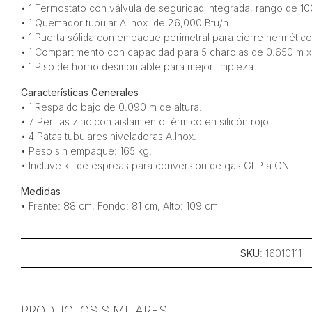
• 1 Termostato con válvula de seguridad integrada, rango de 10
• 1 Quemador tubular A.Inox. de 26,000 Btu/h.
• 1 Puerta sólida con empaque perimetral para cierre hermético
• 1 Compartimento con capacidad para 5 charolas de 0.650 m x
• 1 Piso de horno desmontable para mejor limpieza.
Características Generales
• 1 Respaldo bajo de 0.090 m de altura.
• 7 Perillas zinc con aislamiento térmico en silicón rojo.
• 4 Patas tubulares niveladoras A.Inox.
• Peso sin empaque: 165 kg.
• Incluye kit de espreas para conversión de gas GLP a GN.
Medidas
• Frente: 88 cm, Fondo: 81 cm, Alto: 109 cm
SKU
: 16010111
PRODUCTOS SIMILARES