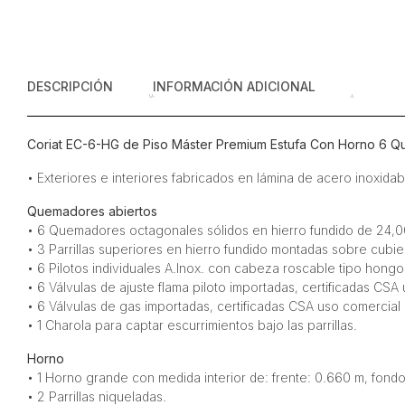
DESCRIPCIÓN
INFORMACIÓN ADICIONAL
Coriat EC-6-HG de Piso Máster Premium Estufa Con Horno 6 Q
• Exteriores e interiores fabricados en lámina de acero inoxidab
Quemadores abiertos
• 6 Quemadores octagonales sólidos en hierro fundido de 24,0
• 3 Parrillas superiores en hierro fundido montadas sobre cubie
• 6 Pilotos individuales A.Inox. con cabeza roscable tipo hongo e
• 6 Válvulas de ajuste flama piloto importadas, certificadas CSA 
• 6 Válvulas de gas importadas, certificadas CSA uso comercial en
• 1 Charola para captar escurrimientos bajo las parrillas.
Horno
• 1 Horno grande con medida interior de: frente: 0.660 m, fondo
• 2 Parrillas niqueladas.