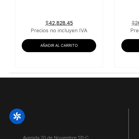
$
42,828.45
$
2
Precios no incluyen IVA
Pre
AÑADIR AL CARRITO
Avenida 20 de Noviembre 131-C,