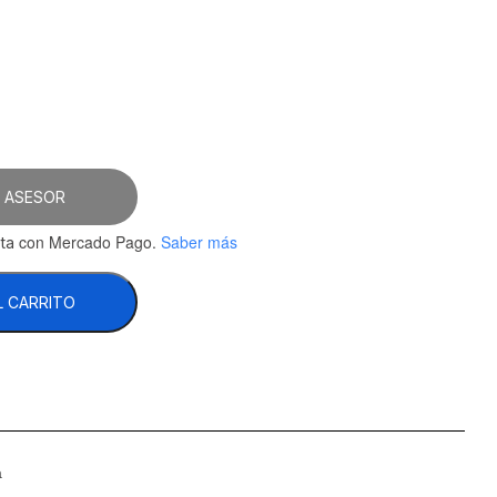
6.03.
 ASESOR
con Mercado Pago.
Saber más
ta
L CARRITO
a