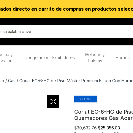
ados directo en carrito de compras en productos selec
cina y
Helados y
Congelación
Exhibidores
Hornos
occión
Paletas
so
/
Gas
/ Coriat EC-6-HG de Piso Máster Premium Estufa Con Horn
OFERTA
Coriat EC-6-HG de Pis
Quemadores Gas Acero
El
El
$
30,632.76
$
25,356.03