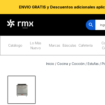
ENVIO GRATIS y Descuentos adicionales aplic
Lo Más
Co
Catálogo
Marcas
Básculas
Cafetería
Nuevo
C
Inicio
/
Cocina y Cocción
/
Estufas
/
Pi