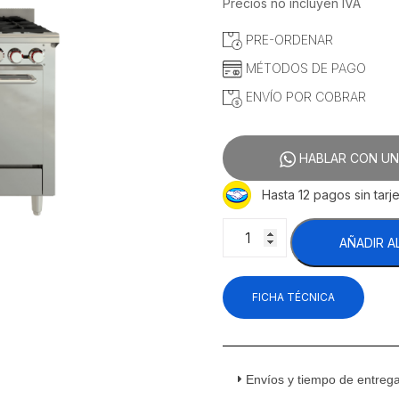
precio
precio
Precios no incluyen IVA
original
actual
PRE-ORDENAR
era:
es:
$30,632.76.
$25,35
MÉTODOS DE PAGO
ENVÍO POR COBRAR
HABLAR CON UN
Hasta 12 pagos sin tarje
Coriat
AÑADIR A
EC-
6-
HG
FICHA TÉCNICA
de
Piso
Máster
Premium
Estufa
Envíos y tiempo de entreg
Con