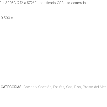
0 a 300°C (212 a 572°F), certificado CSA uso comercial.
.
 0.500 m.
CATEGORÍAS
:
Cocina y Cocción
,
Estufas
,
Gas
,
Piso
,
Promo del Mes