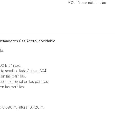
Confirmar existencias
Horno
6
Quemadores
Gas
Acero
Inoxidable
cantidad
uemadores Gas Acero Inoxidable
le.
00 Btu/h c/u.
rta semi-sellada A.Inox. 304.
n las parrillas.
uso comercial en las parrillas.
 las parrillas.
: 0.590 m, altura: 0.420 m.