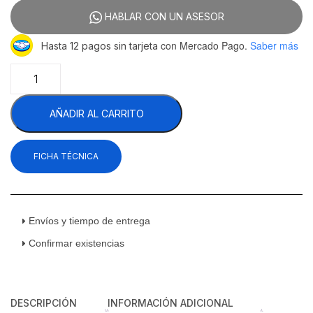
HABLAR CON UN ASESOR
con Mercado Pago.
Saber más
Hasta 12 pagos sin tarjeta
Coriat
EC-
6-
AÑADIR AL CARRITO
GRILL
de
Mesa
FICHA TÉCNICA
Máster
Premium
Estufa
con
Plancha
Envíos y tiempo de entrega
Gratinador
Confirmar existencias
6
Quemadores
Gas
Acero
DESCRIPCIÓN
INFORMACIÓN ADICIONAL
Inoxidable