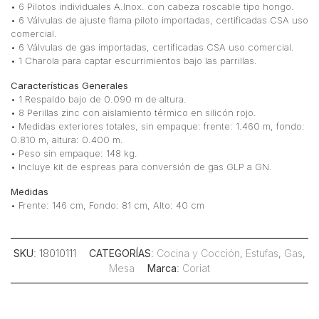
• 6 Pilotos individuales A.Inox. con cabeza roscable tipo hongo.
• 6 Válvulas de ajuste flama piloto importadas, certificadas CSA uso
comercial.
• 6 Válvulas de gas importadas, certificadas CSA uso comercial.
• 1 Charola para captar escurrimientos bajo las parrillas.
Características Generales
• 1 Respaldo bajo de 0.090 m de altura.
• 8 Perillas zinc con aislamiento térmico en silicón rojo.
• Medidas exteriores totales, sin empaque: frente: 1.460 m, fondo:
0.810 m, altura: 0.400 m.
• Peso sin empaque: 148 kg.
• Incluye kit de espreas para conversión de gas GLP a GN.
Medidas
• Frente: 146 cm, Fondo: 81 cm, Alto: 40 cm
SKU
: 18010111
CATEGORÍAS
:
Cocina y Cocción
,
Estufas
,
Gas
,
Mesa
Marca
:
Coriat