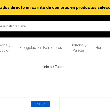
ados directo en carrito de compras en productos selec
cina y
Helados y
Congelación
Exhibidores
Hornos
occión
Paletas
Inicio
/ Tienda
OFERTA