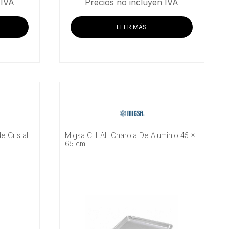
precio
precio
precio
 IVA
Precios no incluyen IVA
actual
original
actual
es:
era:
es:
LEER MÁS
4.83.
$38,928.45.
$103,400.00.
$99,522.41.
 Cristal
Migsa CH-AL Charola De Aluminio 45 x
65 cm