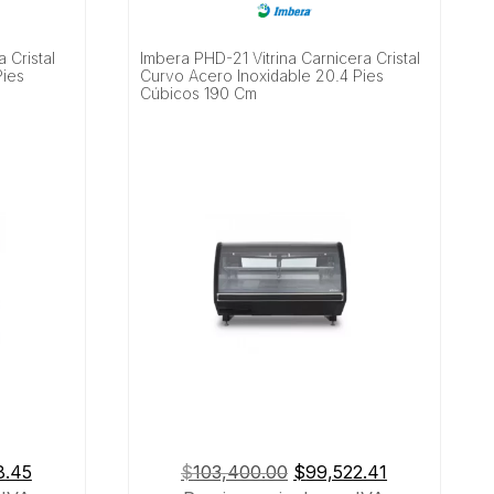
 Cristal
Imbera PHD-21 Vitrina Carnicera Cristal
Pies
Curvo Acero Inoxidable 20.4 Pies
Cúbicos 190 Cm
El
El
El
8.45
$
103,400.00
$
99,522.41