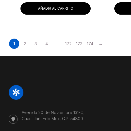
AÑADIR AL CARRITO
1
2
3
4
…
172
173
174
→
Avenida 20 de Noviembre 131-C,
Cuautitlán, Edo Mex, C.P. 54800