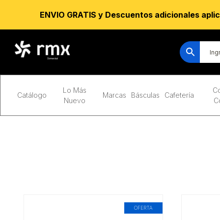
ENVIO GRATIS y Descuentos adicionales aplic
Lo Más
Co
Catálogo
Marcas
Básculas
Cafetería
Nuevo
C
OFERTA