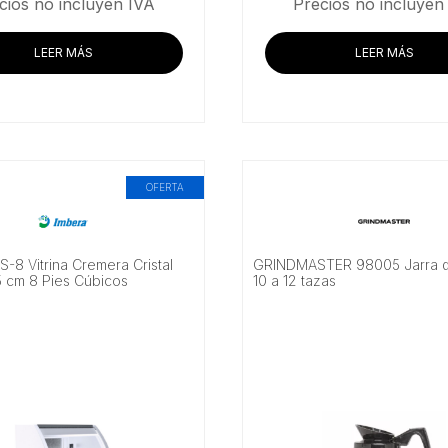
precio
precio
precio
cios no incluyen IVA
Precios no incluyen
original
actual
original
era:
es:
era:
LEER MÁS
LEER MÁS
$44,643.97.
$42,969.83.
$40,44
OFERTA
-8 Vitrina Cremera Cristal
GRINDMASTER 98005 Jarra de
5 cm 8 Pies Cúbicos
10 a 12 tazas