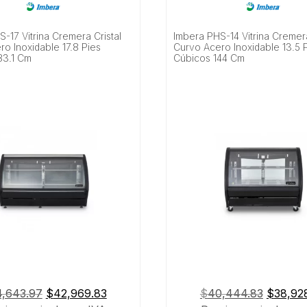
-17 Vitrina Cremera Cristal
Imbera PHS-14 Vitrina Cremera
o Inoxidable 17.8 Pies
Curvo Acero Inoxidable 13.5 
83.1 Cm
Cúbicos 144 Cm
El
El
El
,643.97
$
42,969.83
$
40,444.83
$
38,92