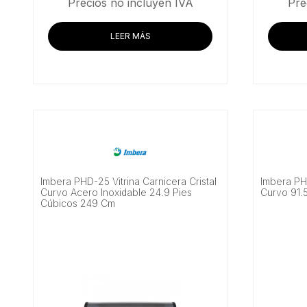
precio
precio
Precios no incluyen IVA
Pre
original
actual
era:
es:
LEER MÁS
$37,188.79.
$35,794.83.
Imbera PHD-25 Vitrina Carnicera Cristal
Imbera PHS
Curvo Acero Inoxidable 24.9 Pies
Curvo 91.
Cúbicos 249 Cm