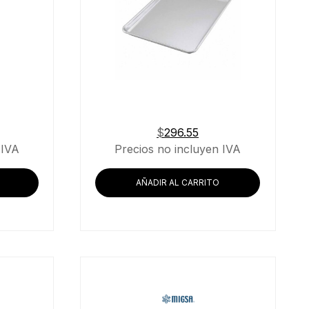
$
296.55
 IVA
Precios no incluyen IVA
AÑADIR AL CARRITO