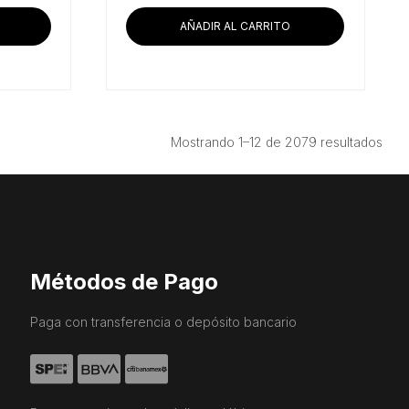
AÑADIR AL CARRITO
Ord
Mostrando 1–12 de 2079 resultados
por
prec
bajo
a
alto
Métodos de Pago
Paga con transferencia o depósito bancario