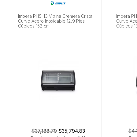
Imbera PHS-13 Vitrina Cremera Cristal
Imbera PHS
Curvo Acero Inoxidable 12.9 Pies
Curvo Acer
Cúbicos 152 cm
Cúbicos 1
El
El
$
37,188.79
$
35,794.83
$
44