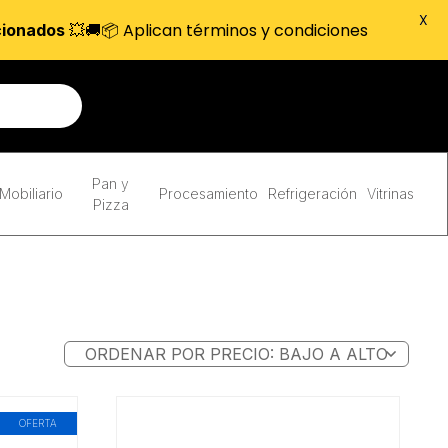
X
💥🚚📦 Aplican términos y condiciones
cionados
Pan y
Mobiliario
Procesamiento
Refrigeración
Vitrinas
Pizza
OFERTA