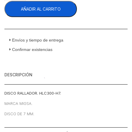
H7
AÑADIR AL CARRITO
Procesador
De
Vegetales
Disco
Rallador
7
Envíos y tiempo de entrega
mm
Confirmar existencias
cantidad
DESCRIPCIÓN
DISCO RALLADOR. HLC300-H7.
MARCA MIGSA.
DISCO DE 7 MM.