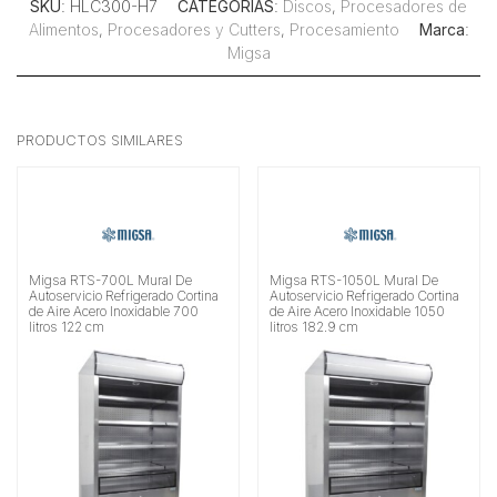
SKU
: HLC300-H7
CATEGORÍAS
:
Discos
,
Procesadores de
Alimentos
,
Procesadores y Cutters
,
Procesamiento
Marca
:
Migsa
PRODUCTOS SIMILARES
Migsa RTS-700L Mural De
Migsa RTS-1050L Mural De
Autoservicio Refrigerado Cortina
Autoservicio Refrigerado Cortina
de Aire Acero Inoxidable 700
de Aire Acero Inoxidable 1050
litros 122 cm
litros 182.9 cm