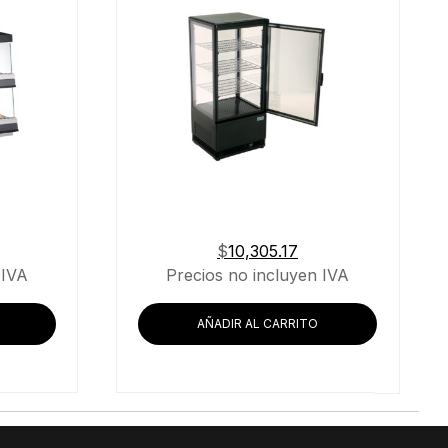
$
10,305.17
 IVA
Precios no incluyen IVA
AÑADIR AL CARRITO