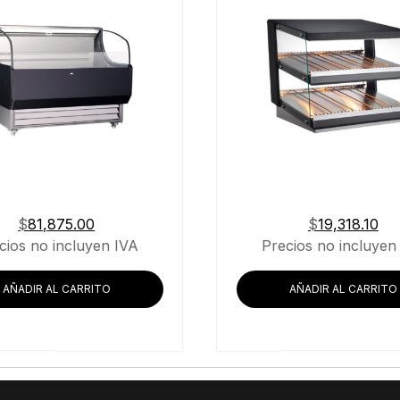
$
81,875.00
$
19,318.10
cios no incluyen IVA
Precios no incluyen
AÑADIR AL CARRITO
AÑADIR AL CARRITO