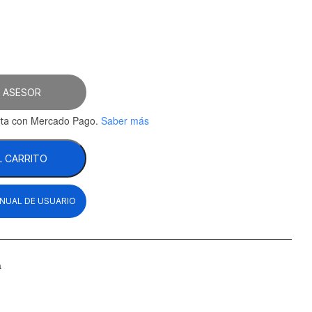
 ASESOR
con Mercado Pago.
Saber más
ta
L CARRITO
NUAL DE USUARIO
a