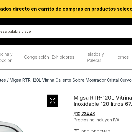
ados directo en carrito de compras en productos selec
cina y
Helados y
Congelación
Exhibidores
Hornos
occión
Paletas
ntes
/ Migsa RTR-120L Vitrina Caliente Sobre Mostrador Cristal Curvo 
Migsa RTR-120L Vitrina
Inoxidable 120 litros 6
$
10,234.48
Precios no incluyen IVA
PRE-ORDENAR