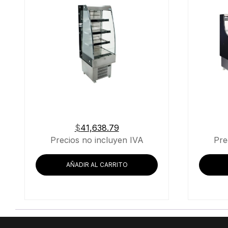
$
41,638.79
Precios no incluyen IVA
Pre
AÑADIR AL CARRITO