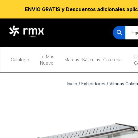
ENVIO GRATIS y Descuentos adicionales aplic
Lo Más
Co
Catálogo
Marcas
Básculas
Cafetería
Nuevo
C
Inicio
/
Exhibidores
/
Vitrinas Calie