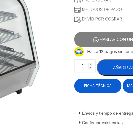
MÉTODOS DE PAGO
ENVÍO POR COBRAR
HABLAR CON UN
Hasta 12 pagos sin tarje
Migsa
AÑADIR A
RTR-
120L
Vitrina
FICHA TÉCNICA
MA
Caliente
Sobre
Mostrador
Cristal
Curvo
Envíos y tiempo de entreg
Acero
Confirmar existencias
Inoxidable
120