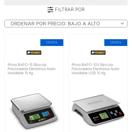
FILTRAR POR
Marca
Buscar
OFERTA
OFERTA
Rhino BAPO-15 Báscula
Rhino BAPO-10X Báscula
Porcionadora Electrónica Acero
Porcionadora Electrónica Acero
Inoxidable 15 Kg
Inoxidable USB 10 Kg