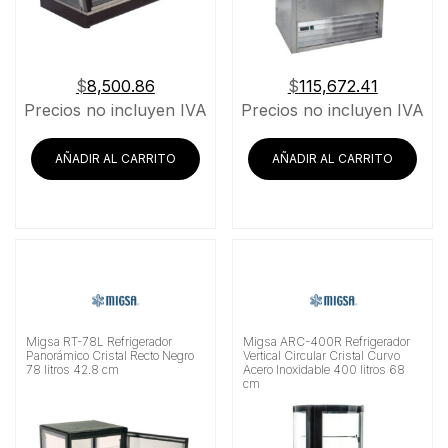
$
8,500.86
$
115,672.41
Precios no incluyen IVA
Precios no incluyen IVA
AÑADIR AL CARRITO
AÑADIR AL CARRITO
Migsa RT-78L Refrigerador
Migsa ARC-400R Refrigerador
Panorámico Cristal Recto Negro
Vertical Circular Cristal Curvo
78 litros 42.8 cm
Acero Inoxidable 400 litros 68
cm