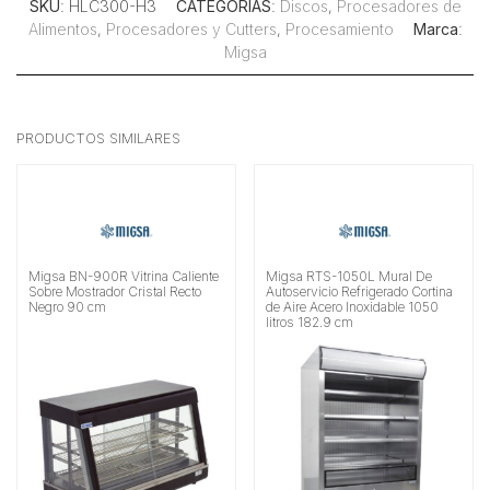
SKU
: HLC300-H3
CATEGORÍAS
:
Discos
,
Procesadores de
Alimentos
,
Procesadores y Cutters
,
Procesamiento
Marca
:
Migsa
PRODUCTOS SIMILARES
Migsa BN-900R Vitrina Caliente
Migsa RTS-1050L Mural De
Sobre Mostrador Cristal Recto
Autoservicio Refrigerado Cortina
Negro 90 cm
de Aire Acero Inoxidable 1050
litros 182.9 cm