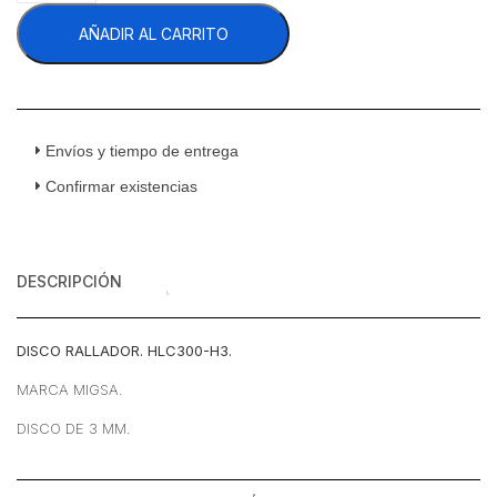
H3
AÑADIR AL CARRITO
Procesador
De
Vegetales
Disco
Rallador
3
Envíos y tiempo de entrega
mm
Confirmar existencias
cantidad
DESCRIPCIÓN
DISCO RALLADOR. HLC300-H3.
MARCA MIGSA.
DISCO DE 3 MM.