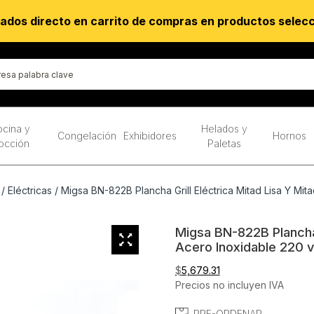
ados directo en carrito de compras en productos selec
cina y
Helados y
Congelación
Exhibidores
Hornos
occión
Paletas
/
Eléctricas
/ Migsa BN-822B Plancha Grill Eléctrica Mitad Lisa Y Mi
Migsa BN-822B Plancha 
Acero Inoxidable 220 v
$
5,679.31
Precios no incluyen IVA
PRE-ORDENAR