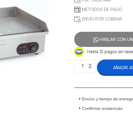
MÉTODOS DE PAGO
ENVÍO POR COBRAR
HABLAR CON UN
Hasta 12 pagos sin tarje
Migsa
AÑADIR A
BN-
822B
Plancha
Grill
Eléctrica
Envíos y tiempo de entreg
Mitad
Lisa
Confirmar existencias
Y
Mitad
Acanalada
Acero