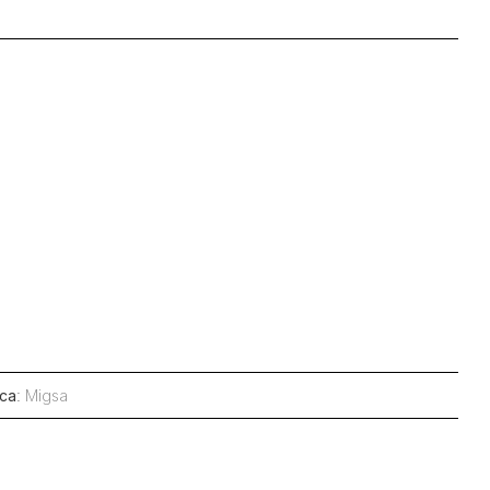
ca
:
Migsa