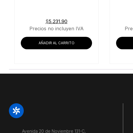
$
5,231.90
Precios no incluyen IVA
Pre
AÑADIR AL CARRITO
Avenida 20 de Noviembre 131-C,