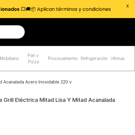
X
💥🚚📦 Aplican términos y condiciones
cionados
Pan y
Mobiliario
Procesamiento
Refrigeración
Vitrinas
Pizza
tad Acanalada Acero Inoxidable 220 v
Grill Eléctrica Mitad Lisa Y Mitad Acanalada