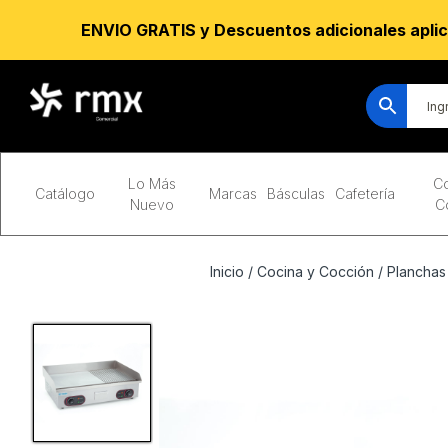
ENVIO GRATIS y Descuentos adicionales aplic
Lo Más
Co
Catálogo
Marcas
Básculas
Cafetería
Nuevo
C
Inicio
/
Cocina y Cocción
/
Planchas