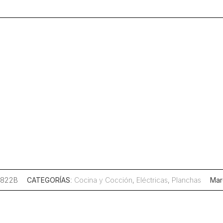
Inoxidable
220
v
cantidad
-822B
CATEGORÍAS
:
Cocina y Cocción
,
Eléctricas
,
Planchas
Mar