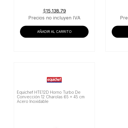
$
15,138.79
Precios no incluyen IVA
Pre
AÑADIR AL CARRITO
Equichef HTE12D Horno Turbo De
Convección 12 Charolas 65 x 45 cm
Acero Inoxidable