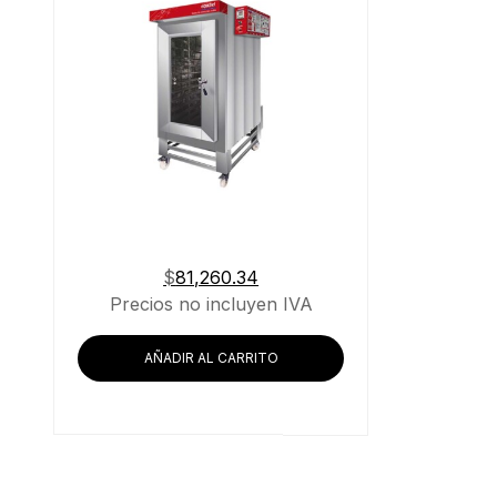
$
81,260.34
Precios no incluyen IVA
AÑADIR AL CARRITO