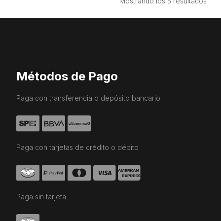
Ord
Mostrando los 5 resultados
por
prec
bajo
a
alto
Métodos de Pago
Paga con transferencia o depósito bancario
Paga con tarjetas de crédito o débito
Paga sin tarjeta