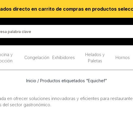
ados directo en carrito de compras en productos selec
cina y
Helados y
Congelación
Exhibidores
Hornos
occión
Paletas
Inicio
/ Productos etiquetados “Equichef”
da en ofrecer soluciones innovadoras y eficientes para restaurante
s del sector gastronómico.