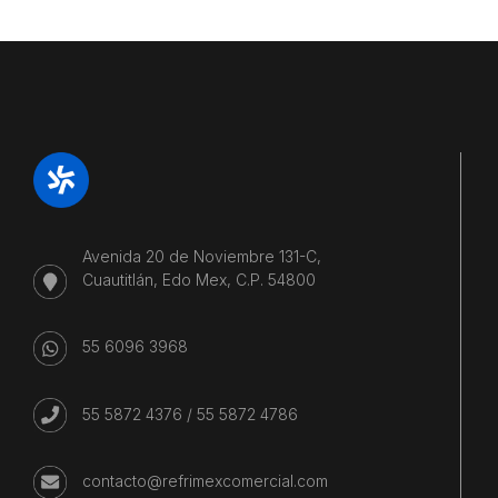
Avenida 20 de Noviembre 131-C,
Cuautitlán, Edo Mex, C.P. 54800
55 6096 3968
55 5872 4376
/
55 5872 4786
contacto@refrimexcomercial.com