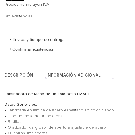
Precios no incluyen IVA
Sin existencias
Envíos y tiempo de entrega
Confirmar existencias
DESCRIPCIÓN
INFORMACIÓN ADICIONAL
Laminadora de Mesa de un sólo paso LMM-1
Datos Generales:
• Fabricada en lamina de acero esmaltado en color blanco
• Tipo de mesa de un solo paso
• Rodllos
• Graduador de grosor de apertura ajustable de acero
• Cuchillas limpiadoras