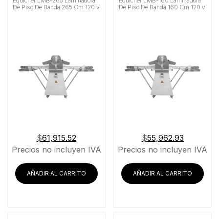
Equichef LMB-265 Laminadora
Equichef LMB-160 Laminadora
De Piso De Banda 265 Cm 120 v
De Piso De Banda 160 Cm 120 v
$
61,915.52
$
55,962.93
Precios no incluyen IVA
Precios no incluyen IVA
AÑADIR AL CARRITO
AÑADIR AL CARRITO