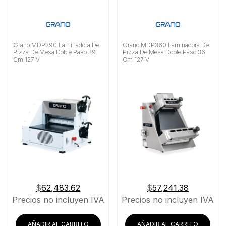
Grano MDP390 Laminadora De
Grano MDP360 Laminadora De
Pizza De Mesa Doble Paso 39
Pizza De Mesa Doble Paso 36
Cm 127 V
Cm 127 V
$
62,483.62
$
57,241.38
Precios no incluyen IVA
Precios no incluyen IVA
AÑADIR AL CARRITO
AÑADIR AL CARRITO