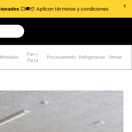
X
💥🚚📦 Aplican términos y condiciones
cionados
Pan y
Mobiliario
Procesamiento
Refrigeración
Vitrinas
Pizza