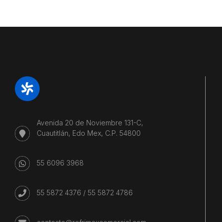
Avenida 20 de Noviembre 131-C,
Cuautitlán, Edo Mex, C.P. 54800
55 6096 3968
55 5872 4376
/
55 5872 4786