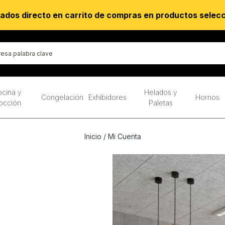
ados directo en carrito de compras en productos selec
cina y
Helados y
Congelación
Exhibidores
Hornos
occión
Paletas
Inicio
/ Mi Cuenta