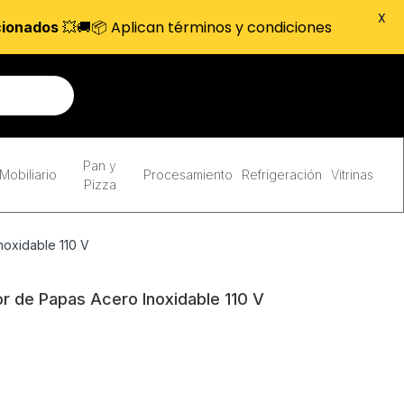
X
💥🚚📦 Aplican términos y condiciones
cionados
Pan y
Mobiliario
Procesamiento
Refrigeración
Vitrinas
Pizza
noxidable 110 V
r de Papas Acero Inoxidable 110 V