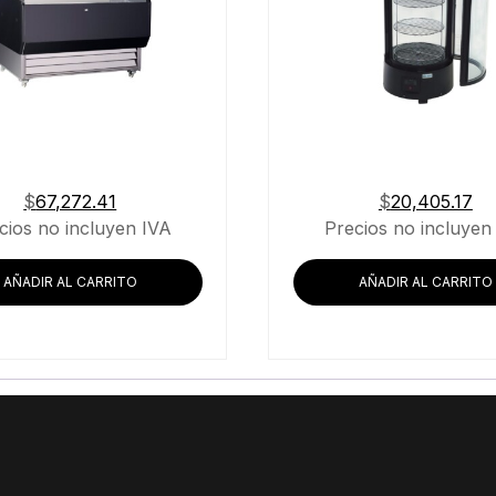
$
67,272.41
$
20,405.17
cios no incluyen IVA
Precios no incluyen
AÑADIR AL CARRITO
AÑADIR AL CARRITO