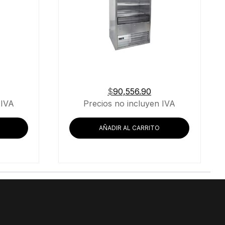
$
90,556.90
 IVA
Precios no incluyen IVA
AÑADIR AL CARRITO