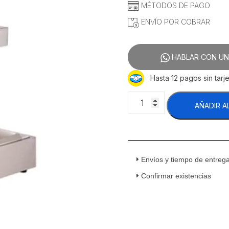
MÉTODOS DE PAGO
ENVÍO POR COBRAR
HABLAR CON UN
Hasta 12 pagos sin tarje
Migsa
AÑADIR A
CEP-
4
Calentador
de
Papas
Envíos y tiempo de entreg
Acero
Inoxidable
Confirmar existencias
110
V
cantidad