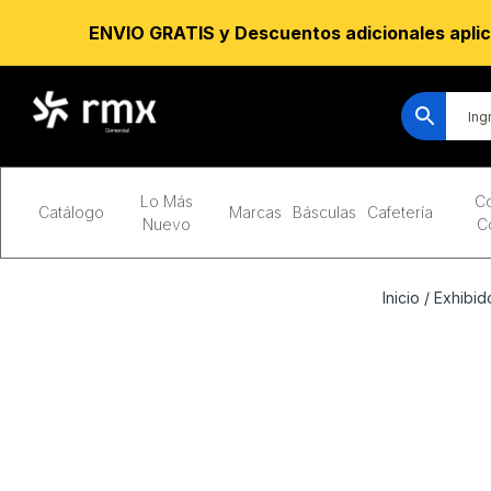
ENVIO GRATIS y Descuentos adicionales aplic
Lo Más
Co
Catálogo
Marcas
Básculas
Cafetería
Nuevo
C
Inicio
/
Exhibid