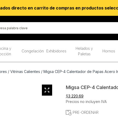
ados directo en carrito de compras en productos selec
cina y
Helados y
Congelación
Exhibidores
Hornos
occión
Paletas
ores
/
Vitrinas Calientes
/ Migsa CEP-4 Calentador de Papas Acero I
Migsa CEP-4 Calentado
$
3,220.69
Precios no incluyen IVA
PRE-ORDENAR