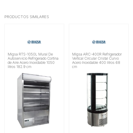
PRODUCTOS SIMILARES
Migsa RTS-1050L Mural De
Migsa ARC-400R Refrigerador
Autoservicio Refrigerado Cortina
Vertical Circular Cristal Curvo
de Aire Acero Inoxidable 1050
Acero Inoxidable 400 litros 68
litros 182.9 cm
cm