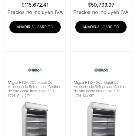
$
115,672.41
$
50,793.97
Precios no incluyen IVA
Precios no incluyen IVA
AÑADIR AL CARRITO
AÑADIR AL CARRITO
Migsa RTS-530L Mural De
Migsa RTS-700L Mural De
Autoservicio Refrigerado Cortina
Autoservicio Refrigerado Cortina
de Aire Acero Inoxidable 530
de Aire Acero Inoxidable 700
litros 91.5 cm
litros 122 cm