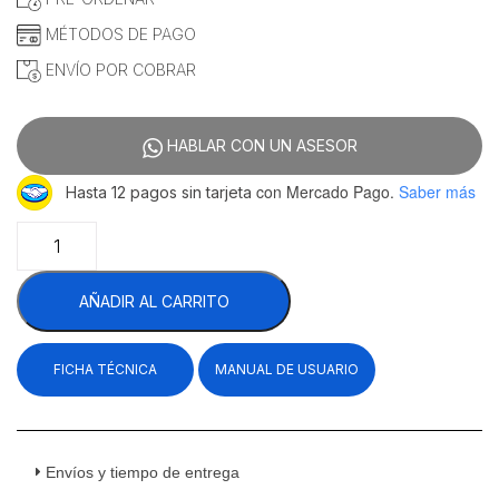
MÉTODOS DE PAGO
ENVÍO POR COBRAR
HABLAR CON UN ASESOR
con Mercado Pago.
Saber más
Hasta 12 pagos sin tarjeta
Migsa
LT-
03
AÑADIR AL CARRITO
Exhibidor
Abierto
Térmico
FICHA TÉCNICA
MANUAL DE USUARIO
De
Alimentos
Con
Infrarrojo
3
Envíos y tiempo de entrega
Insertos