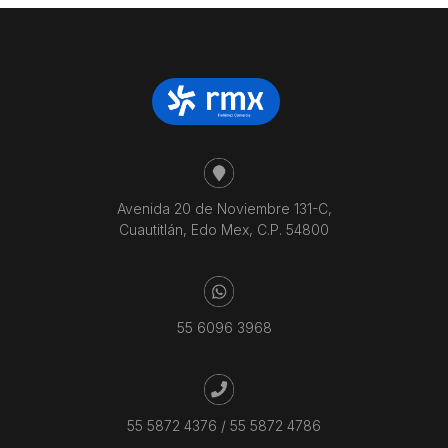
Avenida 20 de Noviembre 131-C,
Cuautitlán, Edo Mex, C.P. 54800
55 6096 3968
55 5872 4376
/
55 5872 4786