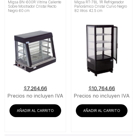
Migsa BN-600R Vitrina Caliente
Migsa RT-78L 1R Refrigerador
Sobre Mostrador Cristal Recto
Panorámico Cristal Curvo Negro
Negro 60 cm
82 litros 42.5 cm
$
7,264.66
$
10,764.66
Precios no incluyen IVA
Precios no incluyen IVA
AÑADIR AL CARRITO
AÑADIR AL CARRITO