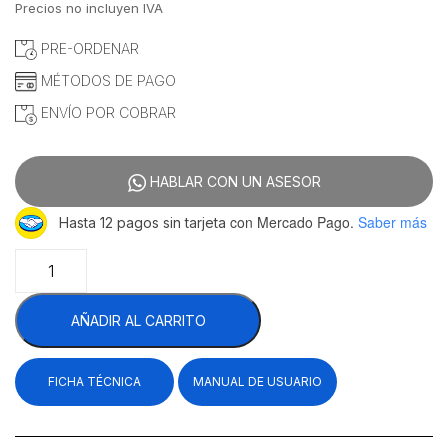
Precios no incluyen IVA
PRE-ORDENAR
MÉTODOS DE PAGO
ENVÍO POR COBRAR
HABLAR CON UN ASESOR
con Mercado Pago.
Saber más
Hasta 12 pagos sin tarjeta
Migsa
BCF12
Congelador
AÑADIR AL CARRITO
Ultra
Rápido
(Blast
FICHA TÉCNICA
MANUAL DE USUARIO
Chiller
&
Freezer)
Para