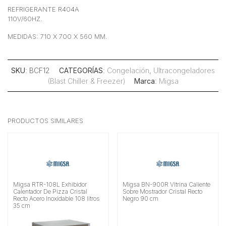
REFRIGERANTE R404A
110V/60HZ.
MEDIDAS: 710 X 700 X 560 MM.
SKU
: BCF12
CATEGORÍAS
:
Congelación
,
Ultracongeladores
(Blast Chiller & Freezer)
Marca
:
Migsa
PRODUCTOS SIMILARES
Migsa RTR-108L Exhibidor
Migsa BN-900R Vitrina Caliente
Calentador De Pizza Cristal
Sobre Mostrador Cristal Recto
Recto Acero Inoxidable 108 litros
Negro 90 cm
35 cm