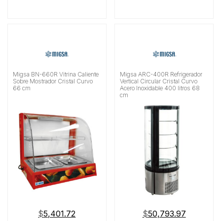
Migsa BN-660R Vitrina Caliente
Migsa ARC-400R Refrigerador
Sobre Mostrador Cristal Curvo
Vertical Circular Cristal Curvo
66 cm
Acero Inoxidable 400 litros 68
cm
$
5,401.72
$
50,793.97