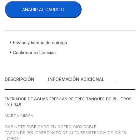
345
AÑADIR AL CARRITO
Enfriador
Aguas
Frescas
3
Tanques
De
Envíos y tiempo de entrega
15
Confirmar existencias
Litros
Acero
Inoxidable
110
DESCRIPCIÓN
INFORMACIÓN ADICIONAL
v
cantidad
ENFRIADOR DE AGUAS FRESCAS DE TRES TANQUES DE 15 LITROS.
LYJ-345.
MARCA MIGSA.
GABINETE FABRICADO EN ACERO INOXIDABLE
TAZÓN DE POLICARBONATO DE ALTA RESISTENCIA DE 3 X 15
LITROS