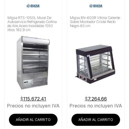
Migsa RTS-1050L Mural De
Migsa BN-600R Vitrina Caliente
Autoservicio Refrigerado Cortina
Sobre Mostrador Cristal Recto
de Aire Acero Inoxidable 1050
Negro 60 cm
litros 182.9 cm
$
115,672.41
$
7,264.66
Precios no incluyen IVA
Precios no incluyen IVA
AÑADIR AL CARRITO
AÑADIR AL CARRITO