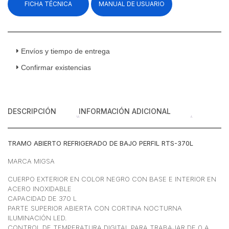
FICHA TÉCNICA
MANUAL DE USUARIO
De
Bajo
Perfil
Acero
Inoxidable
Envíos y tiempo de entrega
Negro
Confirmar existencias
370
litros
131.3
cm
DESCRIPCIÓN
INFORMACIÓN ADICIONAL
cantidad
TRAMO ABIERTO REFRIGERADO DE BAJO PERFIL RTS-370L
MARCA MIGSA
CUERPO EXTERIOR EN COLOR NEGRO CON BASE E INTERIOR EN
ACERO INOXIDABLE
CAPACIDAD DE 370 L
PARTE SUPERIOR ABIERTA CON CORTINA NOCTURNA
ILUMINACIÓN LED.
CONTROL DE TEMPERATURA DIGITAL PARA TRABAJAR DE 0 A