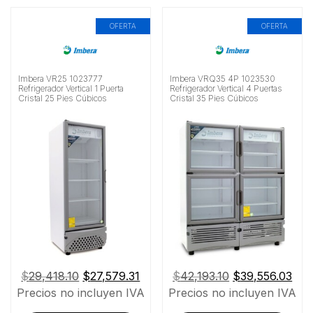
OFERTA
OFERTA
Imbera VR25 1023777
Imbera VRQ35 4P 1023530
Refrigerador Vertical 1 Puerta
Refrigerador Vertical 4 Puertas
Cristal 25 Pies Cúbicos
Cristal 35 Pies Cúbicos
El
El
El
El
$
29,418.10
$
27,579.31
$
42,193.10
$
39,556.03
precio
precio
precio
pre
Precios no incluyen IVA
Precios no incluyen IVA
original
actual
original
actu