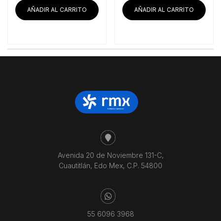
era:
es:
era:
es:
AÑADIR AL CARRITO
AÑADIR AL CARRITO
$29,418.10.
$27,579.31.
$42,193.10.
$39
Avenida 20 de Noviembre 131-C,
Cuautitlán, Edo Mex, C.P. 54800
55 6096 3968