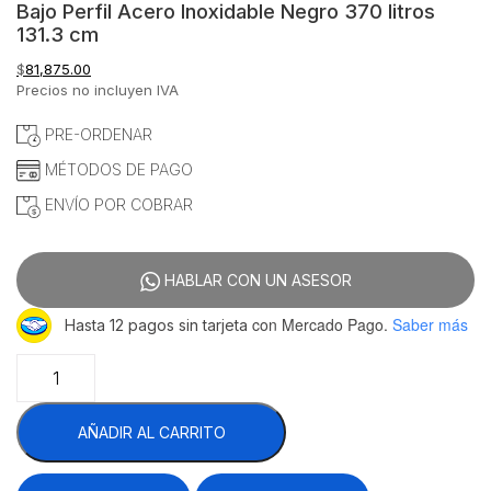
Bajo Perfil Acero Inoxidable Negro 370 litros
131.3 cm
$
81,875.00
Precios no incluyen IVA
PRE-ORDENAR
MÉTODOS DE PAGO
ENVÍO POR COBRAR
HABLAR CON UN ASESOR
con Mercado Pago.
Saber más
Hasta 12 pagos sin tarjeta
Migsa
RTS-
370L
AÑADIR AL CARRITO
Tramo
Abierto
Refrigerado