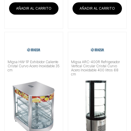
AÑADIR AL CARRITO
AÑADIR AL CARRITO
Migsa HW-1P Exhibidor Caliente
Migsa ARC-400R Refrigerador
Cristal Curvo Acero Inoxidable 35
Vertical Circular Cristal Curvo
cm
Acero Inoxidable 400 litros 68
cm