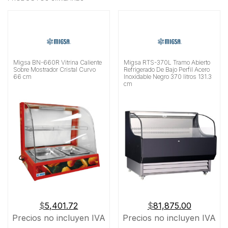
Migsa BN-660R Vitrina Caliente
Migsa RTS-370L Tramo Abierto
Sobre Mostrador Cristal Curvo
Refrigerado De Bajo Perfil Acero
66 cm
Inoxidable Negro 370 litros 131.3
cm
$
5,401.72
$
81,875.00
Precios no incluyen IVA
Precios no incluyen IVA