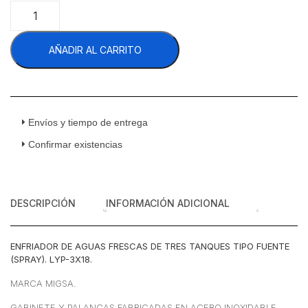
Migsa
LYP-
3X18
AÑADIR AL CARRITO
Enfriador
Aguas
Frescas
3
Tanques
Tipo
Envíos y tiempo de entrega
Fuente
Confirmar existencias
(Spray)
De
18
Litros
DESCRIPCIÓN
INFORMACIÓN ADICIONAL
Acero
Inoxidable
110
ENFRIADOR DE AGUAS FRESCAS DE TRES TANQUES TIPO FUENTE
v
(SPRAY). LYP-3X18.
cantidad
MARCA MIGSA.
GABINETE Y PALANCAS FABRICADAS EN ACERO INOXIDABLE