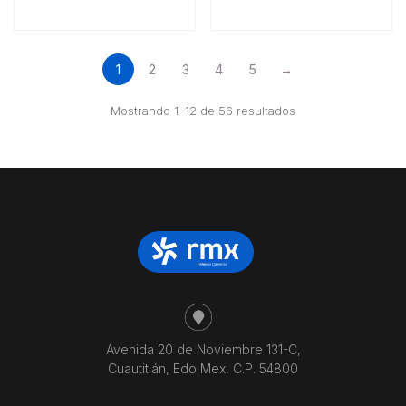
1
2
3
4
5
→
Ordenado
Mostrando 1–12 de 56 resultados
por
precio:
bajo
a
alto
Avenida 20 de Noviembre 131-C,
Cuautitlán, Edo Mex, C.P. 54800