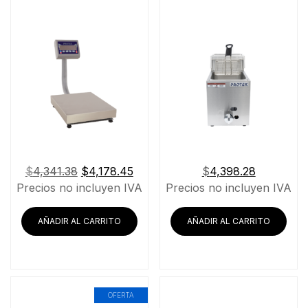
El
El
$
4,341.38
$
4,178.45
$
4,398.28
precio
precio
Precios no incluyen IVA
Precios no incluyen IVA
original
actual
era:
es:
AÑADIR AL CARRITO
AÑADIR AL CARRITO
$4,341.38.
$4,178.45.
OFERTA