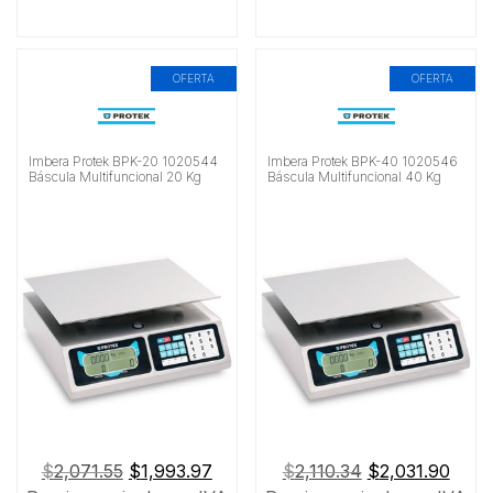
OFERTA
OFERTA
Imbera Protek BPK-20 1020544
Imbera Protek BPK-40 1020546
Báscula Multifuncional 20 Kg
Báscula Multifuncional 40 Kg
El
El
El
El
$
2,071.55
$
1,993.97
$
2,110.34
$
2,031.90